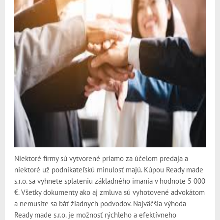
Niektoré firmy sú vytvorené priamo za účelom predaja a
niektoré už podnikateľskú minulosť majú. Kúpou Ready made
s.r.o. sa vyhnete splateniu základného imania v hodnote 5 000
€. Všetky dokumenty ako aj zmluva sú vyhotovené advokátom
a nemusíte sa báť žiadnych podvodov. Najväčšia výhoda
Ready made s.r.o. je možnosť rýchleho a efektívneho