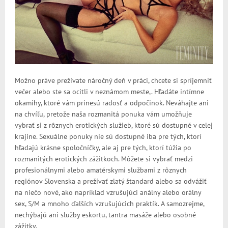
Možno práve prežívate náročný deň v práci, chcete si spríjemniť
večer alebo ste sa ocitli v neznámom meste,. Hľadáte intímne
okamihy, ktoré vám prinesú radosť a odpočinok. Neváhajte ani
na chvíľu, pretože naša rozmanitá ponuka vám umožňuje
vybrať si z rôznych erotických služieb, ktoré sú dostupné v celej
krajine. Sexuálne ponuky nie sú dostupné iba pre tých, ktorí
hľadajú krásne spoločníčky, ale aj pre tých, ktorí túžia po
rozmanitých erotických zážitkoch. Môžete si vybrať medzi
profesionálnymi alebo amatérskymi službami z rôznych
regiónov Slovenska a prežívať zlatý štandard alebo sa odvážiť
na niečo nové, ako napríklad vzrušujúci análny alebo orálny
sex, S/M a mnoho ďalších vzrušujúcich praktík. A samozrejme,
nechýbajú ani služby eskortu, tantra masáže alebo osobné
zážitky.