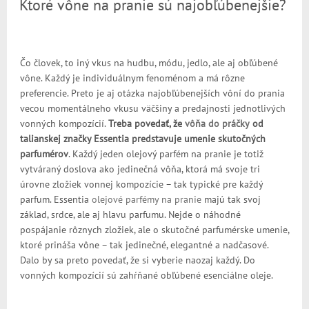
Ktoré vône na pranie sú najobľúbenejšie?
Čo človek, to iný vkus na hudbu, módu, jedlo, ale aj obľúbené
vône. Každý je individuálnym fenoménom a má rôzne
preferencie. Preto je aj otázka najobľúbenejších vôní do prania
vecou momentálneho vkusu väčšiny a predajnosti jednotlivých
vonných kompozícií.
Treba povedať, že
vôňa do práčky
od
talianskej značky Essentia predstavuje umenie skutočných
parfumérov
. Každý jeden olejový parfém na pranie je totiž
vytváraný doslova ako jedinečná vôňa, ktorá má svoje tri
úrovne zložiek vonnej kompozície – tak typické pre každý
parfum. Essentia
olejové parfémy na pranie
majú tak svoj
základ, srdce, ale aj hlavu parfumu. Nejde o náhodné
pospájanie rôznych zložiek, ale o skutočné parfumérske umenie,
ktoré prináša vône – tak jedinečné, elegantné a nadčasové.
Dalo by sa preto povedať, že si vyberie naozaj každý. Do
vonných kompozícií sú zahŕňané obľúbené esenciálne oleje.