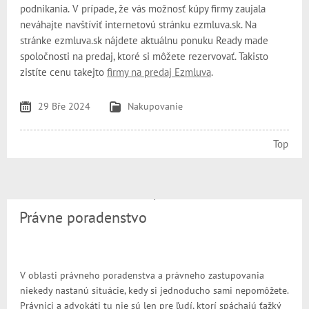
podnikania.
V prípade, že vás možnosť kúpy firmy zaujala
neváhajte navštíviť internetovú stránku ezmluva.sk. Na
stránke ezmluva.sk nájdete aktuálnu ponuku Ready made
spoločnosti na predaj, ktoré si môžete rezervovať. Takisto
zistíte cenu takejto
firmy na predaj Ezmluva
.
29 Bře 2024
Nakupovanie
Top
Právne poradenstvo
V oblasti právneho poradenstva a právneho zastupovania
niekedy nastanú situácie, kedy si jednoducho sami nepomôžete.
Právnici a advokáti tu nie sú len pre ľudí, ktorí spáchajú ťažký