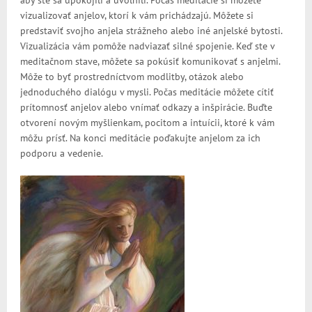
aby ste sa upokojili a uvoľnili. Počas meditácie si môžete
vizualizovať anjelov, ktorí k vám prichádzajú. Môžete si
predstaviť svojho anjela strážneho alebo iné anjelské bytosti.
Vizualizácia vám pomôže nadviazať silné spojenie. Keď ste v
meditačnom stave, môžete sa pokúsiť komunikovať s anjelmi.
Môže to byť prostredníctvom modlitby, otázok alebo
jednoduchého dialógu v mysli. Počas meditácie môžete cítiť
prítomnosť anjelov alebo vnímať odkazy a inšpirácie. Buďte
otvorení novým myšlienkam, pocitom a intuícii, ktoré k vám
môžu prísť. Na konci meditácie poďakujte anjelom za ich
podporu a vedenie.