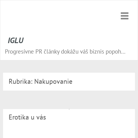
Toggle
naviga
IGLU
Progresívne PR články dokážu váš biznis popohnať vesmírnou rýchlosťou vpred. Nepremeškajte tú správnu príležitosť a publikujte na našom webe.
Rubrika:
Nakupovanie
Erotika u vás