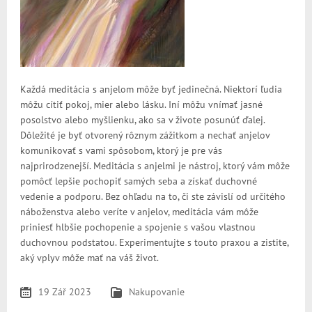
Každá meditácia s anjelom môže byť jedinečná. Niektorí ľudia
môžu cítiť pokoj, mier alebo lásku. Iní môžu vnímať jasné
posolstvo alebo myšlienku, ako sa v živote posunúť ďalej.
Dôležité je byť otvorený rôznym zážitkom a nechať anjelov
komunikovať s vami spôsobom, ktorý je pre vás
najprirodzenejší. Meditácia s anjelmi je nástroj, ktorý vám môže
pomôcť lepšie pochopiť samých seba a získať duchovné
vedenie a podporu. Bez ohľadu na to, či ste závislí od určitého
náboženstva alebo veríte v anjelov, meditácia vám môže
priniesť hlbšie pochopenie a spojenie s vašou vlastnou
duchovnou podstatou. Experimentujte s touto praxou a zistite,
aký vplyv môže mať na váš život.
19 Zář 2023
Nakupovanie