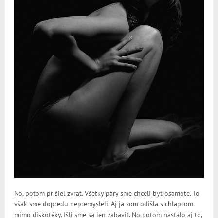
No, potom prišiel zvrat. Všetky páry sme chceli byť osamote. To
však sme dopredu nepremysleli. Aj ja som odišla s chlapcom
mimo diskotéky. Išli sme sa len zabaviť. No potom nastalo aj to,