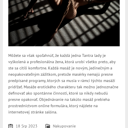
Môžete sa však spoľahnúť, že každá jedna Tantra lady je
vyškolená a profesionálna žena, ktorá urobí všetko preto, aby
ste sa cítili komfortne. Každá masáž je novým, jedinečným a
neopakovateľným zážitkom, pretože masérky nemajú presne
predpísané programy, ktorých sa musia v rámci týchto masáží
pridŕžať. Masáže erotického charakteru tak možno jednoznačne
definovať ako spontánne činnosti, ktoré sa nikdy nebudú
presne opakovať. Objednávanie na takúto masáž prebieha
prostredníctvom online formulára, ktorý nájdete na
internetovej stránke salóna.
18 Srp 2023
Nakupovanie