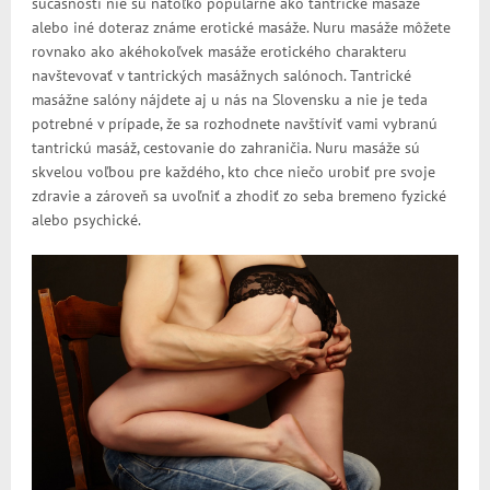
súčasnosti nie sú natoľko populárne ako tantrické masáže
alebo iné doteraz známe erotické masáže. Nuru masáže môžete
rovnako ako akéhokoľvek masáže erotického charakteru
navštevovať v tantrických masážnych salónoch. Tantrické
masážne salóny nájdete aj u nás na Slovensku a nie je teda
potrebné v prípade, že sa rozhodnete navštíviť vami vybranú
tantrickú masáž, cestovanie do zahraničia. Nuru masáže sú
skvelou voľbou pre každého, kto chce niečo urobiť pre svoje
zdravie a zároveň sa uvoľniť a zhodiť zo seba bremeno fyzické
alebo psychické.