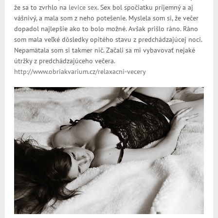
že sa to zvrhlo na
levice sex
. Sex bol spočiatku príjemný a aj
vášnivý, a mala som z neho potešenie. Myslela som si, že večer
dopadol najlepšie ako to bolo možné. Avšak prišlo ráno. Ráno
som mala veľké dôsledky opitého stavu z predchádzajúcej noci.
Nepamätala som si takmer nič. Začali sa mi vybavovať nejaké
útržky z predchádzajúceho večera.
http://www.obriakvarium.cz/relaxacni-vecery