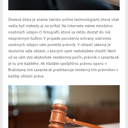
Dnešná doba je známa takisto online technológiami, ktoré však
vedia byť niekedy aj na príťaž. Na internete máme množstvo
o
sobných údajov či fotografi
í
, ktoré sa môžu dostať do rúk
nesprávnym ľuďom. V prípade porušenia ochran
y
súkromia
osobných údajov vám pomôže právnik.
V oblasti zákona je
skutočne veľa oblast
í, v ktorých sami nedokážete chodiť. Nech
už sa vám stal akýkoľvek nezákonný počin, právnik z Lexante.sk
je tu pre každého. Ak hľadáte spoľahlivú právnu oporu v
Bratislave, tím Lexante.sk predstavuje moderný tím právnikov v
každej oblasti práva.