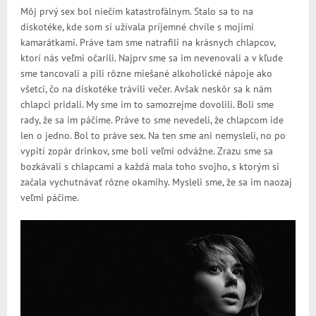
Môj prvý sex bol niečím katastrofálnym. Stalo sa to na
diskotéke, kde som si užívala príjemné chvíle s mojimi
kamarátkami. Práve tam sme natrafili na krásnych chlapcov,
ktorí nás veľmi očarili. Najprv sme sa im nevenovali a v kľude
sme tancovali a pili rôzne miešané alkoholické nápoje ako
všetci, čo na diskotéke trávili večer. Avšak neskôr sa k nám
chlapci pridali. My sme im to samozrejme dovolili. Boli sme
rady, že sa im páčime. Práve to sme nevedeli, že chlapcom ide
len o jedno. Bol to práve sex. Na ten sme ani nemysleli, no po
vypití zopár drinkov, sme boli veľmi odvážne. Zrazu sme sa
bozkávali s chlapcami a každá mala toho svojho, s ktorým si
začala vychutnávať rôzne okamihy. Mysleli sme, že sa im naozaj
veľmi páčime.