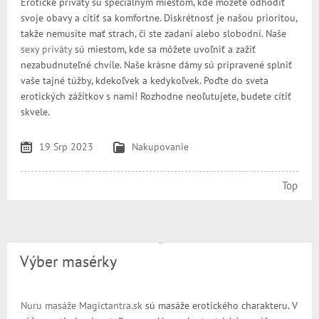
Erotické priváty sú špeciálnym miestom, kde môžete odhodiť
svoje obavy a cítiť sa komfortne. Diskrétnosť je našou prioritou,
takže nemusíte mať strach, či ste zadaní alebo slobodní. Naše
sexy priváty
sú miestom, kde sa môžete uvoľniť a zažiť
nezabudnuteľné chvíle. Naše krásne dámy sú pripravené splniť
vaše tajné túžby, kdekoľvek a kedykoľvek. Poďte do sveta
erotických zážitkov s nami! Rozhodne neoľutujete, budete cítiť
skvele.
19 Srp 2023
Nakupovanie
Top
Výber masérky
Nuru masáže Magictantra.sk
sú masáže erotického charakteru. V