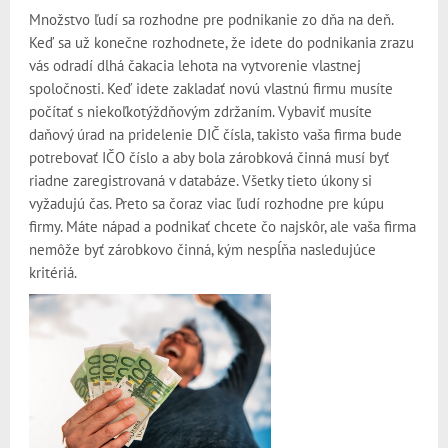
Množstvo ľudí sa rozhodne pre podnikanie zo dňa na deň.
Keď sa už konečne rozhodnete, že idete do podnikania zrazu
vás odradí dlhá čakacia lehota na vytvorenie vlastnej
spoločnosti. Keď idete zakladať novú vlastnú firmu musíte
počítať s niekoľkotýždňovým zdržaním. Vybaviť musíte
daňový úrad na pridelenie DIČ čísla, takisto vaša firma bude
potrebovať IČO číslo a aby bola zárobková činná musí byť
riadne zaregistrovaná v databáze. Všetky tieto úkony si
vyžadujú čas. Preto sa čoraz viac ľudí rozhodne pre kúpu
firmy. Máte nápad a podnikať chcete čo najskôr, ale vaša firma
nemôže byť zárobkovo činná, kým nespĺňa nasledujúce
kritériá.