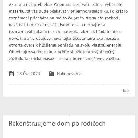
Ako to u nás prebieha? Po online rezervácii, kde si vyberiete
masérku, tá vás bude očakávať v príjemnom salóniku. Po krátko
zoznámení prichádza na
rad
to čo prečo ste sa nás rozhodli
navštíviť, tantrická masáž. Uvoľnite sa a nechajte sa
rozmaznávať rukami našich masérok. Takže ak hľadáte niečo
nové, iné a vzrušujúce, neváhajte. Skúste tantrickú masáž a
otvorte dvere k hlbšiemu pohľadu na svoju vlastnú energiu.
Objednajte sa dopredu, a príďte si užiť tento výnimočný
zážitok. Tantrická masáž – cesta k intenzívnejšiemu zážitku.
18 Čvc 2023
Nakupovanie
Top
Rekonštruujeme dom po rodičoch