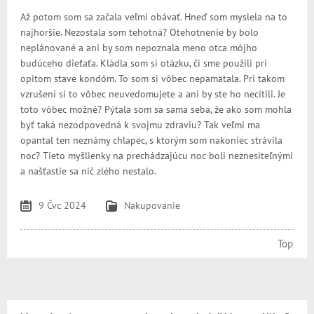
Až potom som sa začala veľmi obávať. Hneď som myslela na to
najhoršie. Nezostala som tehotná? Otehotnenie by bolo
neplánované a ani by som nepoznala meno otca môjho
budúceho dieťaťa.
Kládla som si otázku, či sme použili pri
opitom stave kondóm. To som si vôbec nepamätala. Pri takom
vzrušení si to vôbec neuvedomujete a ani by ste ho necítili. Je
toto vôbec možné? Pýtala som sa sama seba, že ako som mohla
byť taká nezodpovedná k svojmu zdraviu? Tak veľmi ma
opantal ten neznámy chlapec, s ktorým som nakoniec strávila
noc? Tieto myšlienky na prechádzajúcu noc boli neznesiteľnými
a našťastie sa nič zlého nestalo.
9 Čvc 2024
Nakupovanie
Top