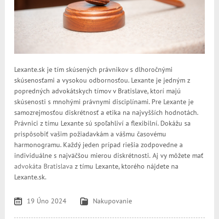
Lexante.sk je tím skúsených právnikov s dlhoročnými
skúsenosťami a vysokou odbornosťou. Lexante je jedným z
popredných advokátskych tímov v Bratislave, ktorí majú
skúsenosti s mnohými právnymi disciplínami. Pre Lexante j
e
samozrejmosťou diskrétnosť a etika na najvyšších hodnotách.
Právnici
z
t
í
m
u
Le
xante
sú spoľahliví a flexibilní. Dokáž
u
sa
prispôsobiť vašim požiadavkám a vášmu časovému
harmonogramu. Každý jeden prípad rieši
a zodpovedne a
individuálne s najväčšou mierou diskrétnosti.
A
j vy môžete mať
advokáta Bratislava
z tímu Lexante, ktorého nájdete na
Lexante.sk.
19 Úno 2024
Nakupovanie