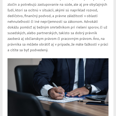
zločin a potrebujú zastupovanie na súde, ale aj pre obyčajných
ľudí, ktorí s
a ocitnú
v
situácii, akými sú napríklad rozvod,
dedičstvo, finančný podvod, a právne záležitosti
v
oblasti
nehnuteľností či iné nepríjemnosti sa zákonom.
Advokáti
dokážu pomôcť aj bežným smrteľníkom pri riešení sporov, či už
susedských, alebo partnerských, takisto sa dobrý právnik
zaoberá aj občianskym právom či pracovným právom. Áno, na
právnika sa môžete obrátiť aj v prípade, že máte ťažkosti v práci
a cítite sa byť podvedený.