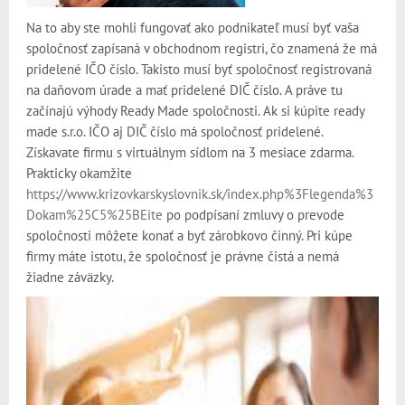
Na to aby ste mohli fungovať ako podnikateľ musí byť vaša
spoločnosť zapísaná v obchodnom registri, čo znamená že má
pridelené IČO číslo. Takisto musí byť spoločnosť registrovaná
na daňovom úrade a mať pridelené DIČ číslo. A práve tu
začínajú výhody Ready Made spoločnosti. Ak si kúpite ready
made s.r.o. IČO aj DIČ číslo má spoločnosť pridelené.
Získavate firmu s virtuálnym sídlom na 3 mesiace zdarma.
Prakticky okamžite
https://www.krizovkarskyslovnik.sk/index.php%3Flegenda%3
Dokam%25C5%25BEite
po podpísaní zmluvy o prevode
spoločnosti môžete konať a byť zárobkovo činný. Pri kúpe
firmy máte istotu, že spoločnosť je právne čistá a nemá
žiadne záväzky.