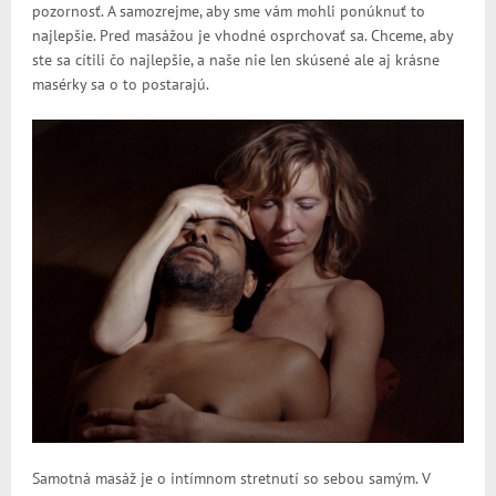
pozornosť. A samozrejme, aby sme vám mohli ponúknuť to
najlepšie. Pred masážou je vhodné osprchovať sa. Chceme, aby
ste sa cítili čo najlepšie, a naše nie len skúsené ale aj krásne
masérky sa o to postarajú.
Samotná masáž je o intímnom stretnutí so sebou samým. V