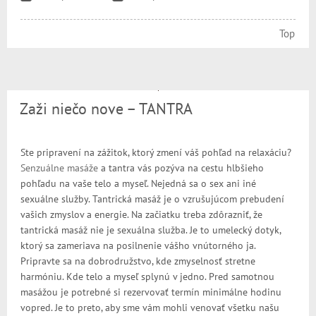
Top
Zaži niečo nove – TANTRA
Ste pripravení na zážitok, ktorý zmení váš pohľad na relaxáciu?
Senzuálne masáže
a tantra vás pozýva na cestu hlbšieho
pohľadu na vaše telo a myseľ. Nejedná sa o sex ani iné
sexuálne služby. Tantrická masáž je o vzrušujúcom prebudení
vašich zmyslov a energie. Na začiatku treba zdôrazniť, že
tantrická masáž nie je sexuálna služba. Je to umelecký dotyk,
ktorý sa zameriava na posilnenie vášho vnútorného ja.
Pripravte sa na dobrodružstvo, kde zmyselnosť stretne
harmóniu. Kde telo a myseľ splynú v jedno. Pred samotnou
masážou je potrebné si rezervovať termín minimálne hodinu
vopred. Je to preto, aby sme vám mohli venovať všetku našu