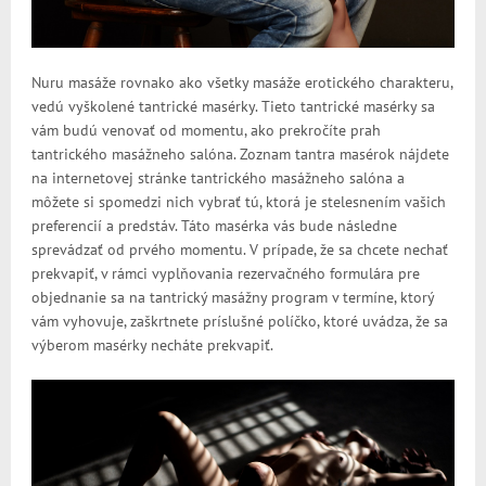
Nuru masáže rovnako ako všetky masáže erotického charakteru,
vedú vyškolené tantrické masérky. Tieto tantrické masérky sa
vám budú venovať od momentu, ako prekročíte prah
tantrického masážneho salóna. Zoznam tantra masérok nájdete
na internetovej stránke tantrického masážneho salóna a
môžete si spomedzi nich vybrať tú, ktorá je stelesnením vašich
preferencií a predstáv. Táto masérka vás bude následne
sprevádzať od prvého momentu. V prípade, že sa chcete nechať
prekvapiť, v rámci vyplňovania rezervačného formulára pre
objednanie sa na tantrický masážny program v termíne, ktorý
vám vyhovuje, zaškrtnete príslušné políčko, ktoré uvádza, že sa
výberom masérky necháte prekvapiť.