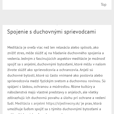
Top
Spojenie s duchovnými sprievodcami
Meditácia je oveľa viac než len relaxácia alebo spôsob, ako
znížiť stres, môže slúžiť aj na hľadanie duchovného spojenia a
vedenia. Jedným z fascinujúcich aspektov meditácie je možnosť
spojiť sa s anjelmi, duchovnými bytosťami, ktoré môžu v našom
živote slúžiť ako sprievodcovia a ochrancovia. Anjeli sú
duchovné bytosti, ktoré sú často vnímané ako poslovia alebo
sprievodcovia medzi fyzickým svetom a duchovnou rovinou. Sú
spájaní s láskou, ochranou a múdrosťou. Rôzne kultúry a
náboženstvá majú vlastné predstavy o anjeloch, ale všetky
zdôrazňujú ich duchovnú povahu a úlohu pri ochrane a vedení
ľudí.
Meditácia s anjelmi https://sijedinecny.sk/
je prax, ktorá
umožňuje ľuďom spojiť sa s týmito duchovnými bytosťami a