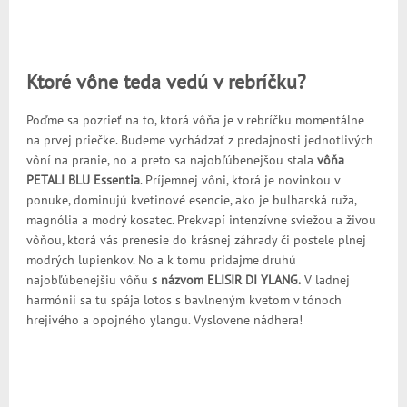
Ktoré vône teda vedú v rebríčku?
Poďme sa pozrieť na to, ktorá vôňa je v rebríčku momentálne
na prvej priečke. Budeme vychádzať z predajnosti jednotlivých
vôní na pranie, no a preto sa najobľúbenejšou stala
vôňa
PETALI BLU Essentia
. Príjemnej vôni, ktorá je novinkou v
ponuke, dominujú kvetinové esencie, ako je bulharská ruža,
magnólia a modrý kosatec. Prekvapí intenzívne sviežou a živou
vôňou, ktorá vás prenesie do krásnej záhrady či postele plnej
modrých lupienkov. No a k tomu pridajme druhú
najobľúbenejšiu vôňu
s názvom ELISIR DI YLANG.
V ladnej
harmónii sa tu spája lotos s bavlneným kvetom v tónoch
hrejivého a opojného ylangu. Vyslovene nádhera!