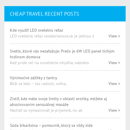
CHEAP TRAVEL RECENT POSTS
Kde využiť LED svetelnú reťaz
LED svetelná reťaz veselevianoce.sk je jednou z
View >
Svetlo, ktoré vás nezaťažuje: Prečo je 6W LED panel tichým
hrdinom domova
Keď príde reč na osvetlenie obydlia, málokto
View >
Výnimočné zážitky z tantry
Blíži sa leto – čas radosti, voľna,
View >
Zistiť, kde máte svoje limity v oblasti erotiky, môžete aj
absolvovaním senzuálnej masáže
Nechať sa vymasírovať je príjemné, no ak
View >
Sóda bikarbóna – pomocník, ktorý sa vždy zíde