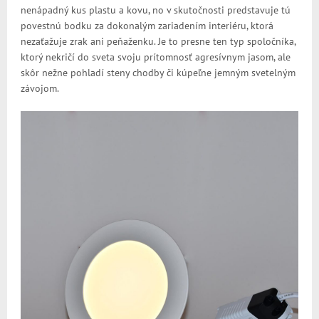
nenápadný kus plastu a kovu, no v skutočnosti predstavuje tú
povestnú bodku za dokonalým zariadením interiéru, ktorá
nezaťažuje zrak ani peňaženku. Je to presne ten typ spoločníka,
ktorý nekričí do sveta svoju prítomnosť agresívnym jasom, ale
skôr nežne pohladí steny chodby či kúpeľne jemným svetelným
závojom.