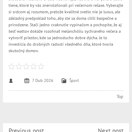
tiene, ktoré by vás znervózňovali pri večernom relaxe. Vyberajte
si srdcom aj rozumom, pretože kvalitné svetlo nie je luxus, ale
základný predpoklad toho, aby ste sa doma cítili bezpečne a
prirodzene. Stačí jedno cvaknutie vypínačom a pochopíte, že aj
šesť wattov dokáže rozohnať melanchóliu sychravého večera a
vytvoriť priestor, kde sa jednoducho dobre dýcha. Je to
investícia do drobných radostí všedného dňa, ktoré tvoria
skutočný domov.
7 Dub 2026
Šport
Top
Previous post
Next post