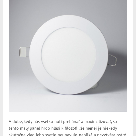
V dobe, kedy nás všetko núti preháňať a maximalizovať, sa
tento malý panel hrdo hlási k filozofii, že menej je niekedy
skutočne viac. Jeho svetlo neunavuje, nebliká a nevytvára ostré