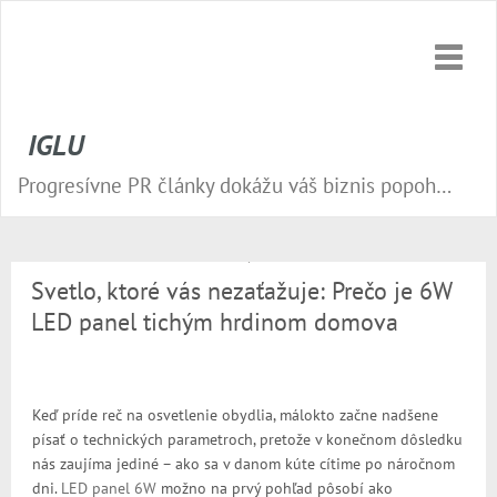
Toggle
naviga
IGLU
Progresívne PR články dokážu váš biznis popohnať vesmírnou rýchlosťou vpred. Nepremeškajte tú správnu príležitosť a publikujte na našom webe.
Svetlo, ktoré vás nezaťažuje: Prečo je 6W
LED panel tichým hrdinom domova
Keď príde reč na osvetlenie obydlia, málokto začne nadšene
písať o technických parametroch, pretože v konečnom dôsledku
nás zaujíma jediné – ako sa v danom kúte cítime po náročnom
dni.
LED panel 6W
možno na prvý pohľad pôsobí ako