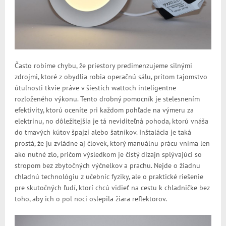
Často robíme chybu, že priestory predimenzujeme silnými
zdrojmi, ktoré z obydlia robia operačnú sálu, pritom tajomstvo
útulnosti tkvie práve v šiestich wattoch inteligentne
rozloženého výkonu. Tento drobný pomocník je stelesnením
efektivity, ktorú oceníte pri každom pohľade na výmeru za
elektrinu, no dôležitejšia je tá neviditeľná pohoda, ktorú vnáša
do tmavých kútov špajzí alebo šatníkov. Inštalácia je taká
prostá, že ju zvládne aj človek, ktorý manuálnu prácu vníma len
ako nutné zlo, pričom výsledkom je čistý dizajn splývajúci so
stropom bez zbytočných výčnelkov a prachu. Nejde o žiadnu
chladnú technológiu z učebníc fyziky, ale o praktické riešenie
pre skutočných ľudí, ktorí chcú vidieť na cestu k chladničke bez
toho, aby ich o pol noci oslepila žiara reflektorov.