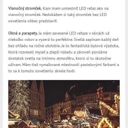
Vianočný stromček.
Kam inam umiestniť LED reťaz ako na
vianočný stromček. Nedokážem si taký stromček bez LED
osvetlenia vôbec predstaviť.
Okná a parapety.
Ja mám zavesené LED reťaze v oknách už
niekoľko rokov a vyzerá to perfektne. Svetlá zapínam každý deň
bez ohľadu na ročné obdobie. Je to fantastická bytová výzdoba,
ktorá rozveselí myseľ a zlepší náladu a zároveň ponúkne
dostatok svetla na intímnu atmosféru, ktorú si tu skutočne
užívam. Mám tiež vymaľované miestnosti pastelovými farbami a
to sa k tomuto osvetleniu skvele hodí.