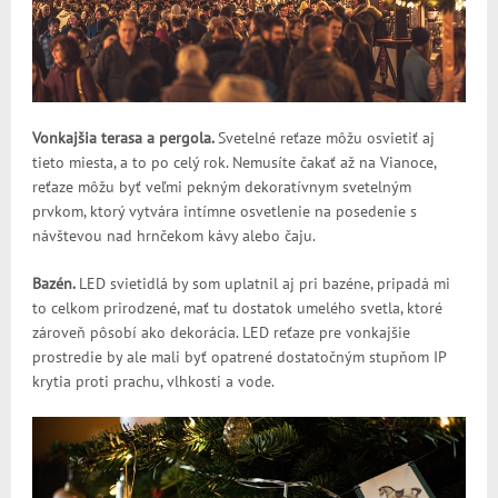
Vonkajšia terasa a pergola.
Svetelné reťaze môžu osvietiť aj
tieto miesta, a to po celý rok. Nemusíte čakať až na Vianoce,
reťaze môžu byť veľmi pekným dekoratívnym svetelným
prvkom, ktorý vytvára intímne osvetlenie na posedenie s
návštevou nad hrnčekom kávy alebo čaju.
Bazén.
LED svietidlá by som uplatnil aj pri bazéne, pripadá mi
to celkom prirodzené, mať tu dostatok umelého svetla, ktoré
zároveň pôsobí ako dekorácia. LED reťaze pre vonkajšie
prostredie by ale mali byť opatrené dostatočným stupňom IP
krytia proti prachu, vlhkosti a vode.