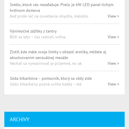
Svetlo, ktoré vás nezaťažuje: Prečo je 6W LED panel tichým
hrdinom domova
Keď príde reč na osvetlenie obydlia, málokto
View >
Výnimočné zážitky z tantry
Blíži sa leto – čas radosti, voľna,
View >
Zistiť, kde máte svoje limity v oblasti erotiky, môžete aj
absolvovaním senzuálnej masáže
Nechať sa vymasírovať je príjemné, no ak
View >
Sóda bikarbóna – pomocník, ktorý sa vždy zíde
Sódu bikarbónu pozná určite každý – má
View >
ARCHIVY