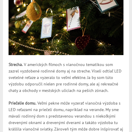
Strecha.
V amerických filmoch s vianočnou tematikou som
zazrel vyzdobené rodinné domy aj na streche. Viseli odtiaľ LED
svetelné reťaze a vyzeralo to veľmi efektne. Ja by som túto
výzdobu odporučil nielen pre rodinné domy, ale aj rekreačné
chaty a obchody v mestských uliciach na peších zónach.
Priečelie domu.
Veľmi pekne môže vyzerať vianočná výzdoba s
LED reťazami na priečelí domu, napríklad na verande. My sme
mávali rodinný dom s predstavenou verandou s niekoľkými
drevenými oknami a drevenými dverami a takáto výzdoba tu
krášlila vianočné sviatky. Zároveň tým môže dobre inšpirovať aj