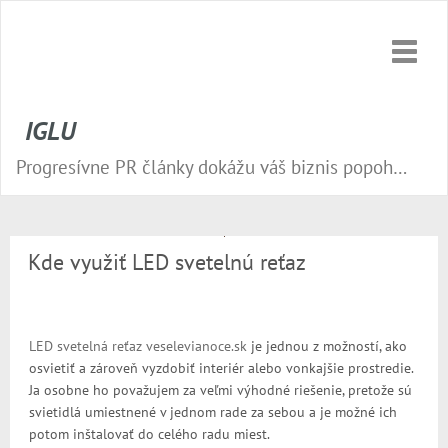
Toggle
naviga
IGLU
Progresívne PR články dokážu váš biznis popohnať vesmírnou rýchlosťou vpred. Nepremeškajte tú správnu príležitosť a publikujte na našom webe.
Kde využiť LED svetelnú reťaz
LED svetelná reťaz veselevianoce.sk
je jednou z možností, ako
osvietiť a zároveň vyzdobiť interiér alebo vonkajšie prostredie.
Ja osobne ho považujem za veľmi výhodné riešenie, pretože sú
svietidlá umiestnené v jednom rade za sebou a je možné ich
potom inštalovať do celého radu miest.