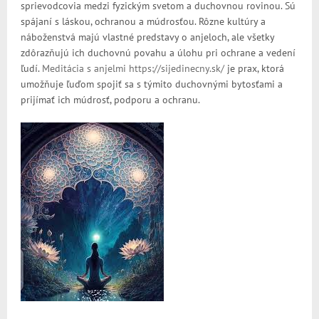
sprievodcovia medzi fyzickým svetom a duchovnou rovinou. Sú
spájaní s láskou, ochranou a múdrosťou. Rôzne kultúry a
náboženstvá majú vlastné predstavy o anjeloch, ale všetky
zdôrazňujú ich duchovnú povahu a úlohu pri ochrane a vedení
ľudí.
Meditácia s anjelmi https://sijedinecny.sk/
je prax, ktorá
umožňuje ľuďom spojiť sa s týmito duchovnými bytosťami a
prijímať ich múdrosť, podporu a ochranu.