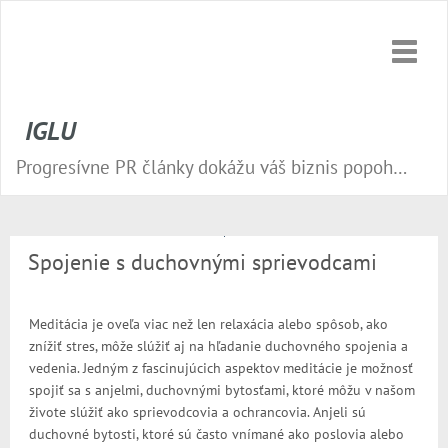
Toggle
naviga
IGLU
Progresívne PR články dokážu váš biznis popohnať vesmírnou rýchlosťou vpred. Nepremeškajte tú správnu príležitosť a publikujte na našom webe.
Spojenie s duchovnými sprievodcami
Meditácia je oveľa viac než len relaxácia alebo spôsob, ako
znížiť stres, môže slúžiť aj na hľadanie duchovného spojenia a
vedenia. Jedným z fascinujúcich aspektov meditácie je možnosť
spojiť sa s anjelmi, duchovnými bytosťami, ktoré môžu v našom
živote slúžiť ako sprievodcovia a ochrancovia. Anjeli sú
duchovné bytosti, ktoré sú často vnímané ako poslovia alebo