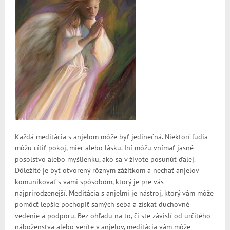
Každá meditácia s anjelom môže byť jedinečná. Niektorí ľudia
môžu cítiť pokoj, mier alebo lásku. Iní môžu vnímať jasné
posolstvo alebo myšlienku, ako sa v živote posunúť ďalej.
Dôležité je byť otvorený rôznym zážitkom a nechať anjelov
komunikovať s vami spôsobom, ktorý je pre vás
najprirodzenejší. Meditácia s anjelmi je nástroj, ktorý vám môže
pomôcť lepšie pochopiť samých seba a získať duchovné
vedenie a podporu. Bez ohľadu na to, či ste závislí od určitého
náboženstva alebo veríte v anjelov, meditácia vám môže