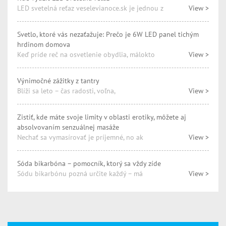
LED svetelná reťaz veselevianoce.sk je jednou z
View >
Svetlo, ktoré vás nezaťažuje: Prečo je 6W LED panel tichým
hrdinom domova
Keď príde reč na osvetlenie obydlia, málokto
View >
Výnimočné zážitky z tantry
Blíži sa leto – čas radosti, voľna,
View >
Zistiť, kde máte svoje limity v oblasti erotiky, môžete aj
absolvovaním senzuálnej masáže
Nechať sa vymasírovať je príjemné, no ak
View >
Sóda bikarbóna – pomocník, ktorý sa vždy zíde
Sódu bikarbónu pozná určite každý – má
View >