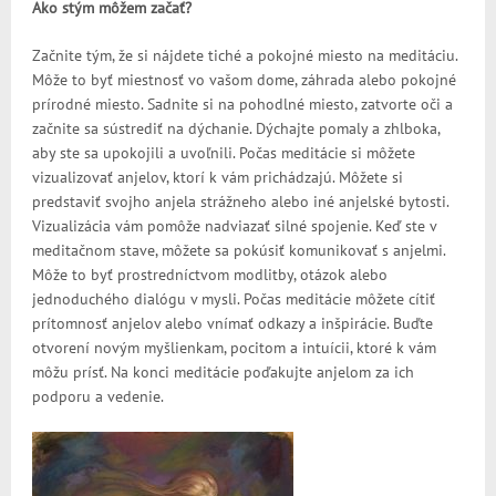
Ako stým môžem začať?
Začnite tým, že si nájdete tiché a pokojné miesto na meditáciu.
Môže to byť miestnosť vo vašom dome, záhrada alebo pokojné
prírodné miesto. Sadnite si na pohodlné miesto, zatvorte oči a
začnite sa sústrediť na dýchanie. Dýchajte pomaly a zhlboka,
aby ste sa upokojili a uvoľnili. Počas meditácie si môžete
vizualizovať anjelov, ktorí k vám prichádzajú. Môžete si
predstaviť svojho anjela strážneho alebo iné anjelské bytosti.
Vizualizácia vám pomôže nadviazať silné spojenie. Keď ste v
meditačnom stave, môžete sa pokúsiť komunikovať s anjelmi.
Môže to byť prostredníctvom modlitby, otázok alebo
jednoduchého dialógu v mysli. Počas meditácie môžete cítiť
prítomnosť anjelov alebo vnímať odkazy a inšpirácie. Buďte
otvorení novým myšlienkam, pocitom a intuícii, ktoré k vám
môžu prísť. Na konci meditácie poďakujte anjelom za ich
podporu a vedenie.