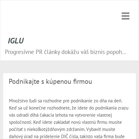
Toggle
naviga
IGLU
Progresívne PR články dokážu váš biznis popohnať vesmírnou rýchlosťou vpred. Nepremeškajte tú správnu príležitosť a publikujte na našom webe.
Podnikajte s kúpenou firmou
Množstvo ľudí sa rozhodne pre podnikanie zo dňa na deň.
Keď sa už konečne rozhodnete, že idete do podnikania zrazu
vás odradí dlhá čakacia lehota na vytvorenie vlastnej
spoločnosti. Keď idete zakladať novú vlastnú firmu musíte
počítať s niekoľkotýždňovým zdržaním. Vybaviť musíte
daňový úrad na pridelenie DIČ čísla, takisto vaša firma bude