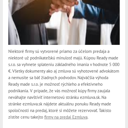
Niektoré firmy sú vytvorené priamo za účelom predaja a
niektoré už podnikateľskú minulosť majú. Kúpou Ready made
s.r.o. sa vyhnete splateniu základného imania v hodnote 5 000
€. Všetky dokumenty ako aj zmluva sú vyhotovené advokátom
a nemusíte sa báť žiadnych podvodov. Najväčšia výhoda
Ready made s.r.o. je možnosť rýchleho a efektívneho
podnikania.
V prípade, že vás možnosť kúpy firmy zaujala
neváhajte navštíviť internetovú stránku ezmluva.sk. Na
stránke ezmluva.sk nájdete aktuálnu ponuku Ready made
spoločnosti na predaj, ktoré si môžete rezervovať. Takisto
zistíte cenu takejto
firmy na predaj Ezmluva
.