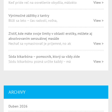
Keď príde reč na osvetlenie obydlia, málokto
View >
Výnimočné zážitky z tantry
Blíži sa leto – čas radosti, voľna,
View >
Zistiť, kde máte svoje limity v oblasti erotiky, môžete aj
absolvovaním senzuálnej masáže
Nechať sa vymasírovať je príjemné, no ak
View >
Sóda bikarbóna – pomocník, ktorý sa vždy zíde
Sódu bikarbónu pozná určite každý – má
View >
ARCHIVY
Duben 2026