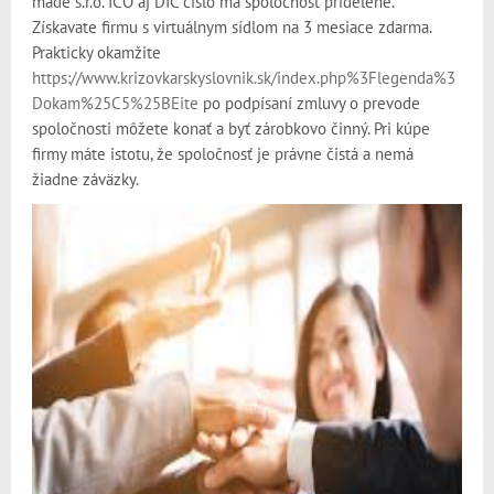
made s.r.o. IČO aj DIČ číslo má spoločnosť pridelené.
Získavate firmu s virtuálnym sídlom na 3 mesiace zdarma.
Prakticky okamžite
https://www.krizovkarskyslovnik.sk/index.php%3Flegenda%3
Dokam%25C5%25BEite
po podpísaní zmluvy o prevode
spoločnosti môžete konať a byť zárobkovo činný. Pri kúpe
firmy máte istotu, že spoločnosť je právne čistá a nemá
žiadne záväzky.