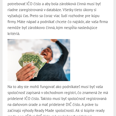
potrebovať IČO číslo a aby bola zárobková činná musí byť
riadne zaregistrovaná v databáze. Všetky tieto úkony si
vyžadujú čas. Preto sa čoraz viac ľudí rozhodne pre kúpu
firmy. Máte nápad a podnikať chcete čo najskôr, ale vaša firma
nemôže byť zárobkovo činná, kým nespĺňa nasledujúce
kritériá.
Na to aby ste mohli fungovať ako podnikateľ musí byť vaša
spoločnosť zapísaná v obchodnom registri, čo znamená že má
pridelené IČO číslo. Takisto musí byť spoločnosť registrovaná
na daňovom úrade a mať pridelené DIČ číslo. A práve tu
začínajú výhody Ready Made spoločnosti. Ak si kúpite ready