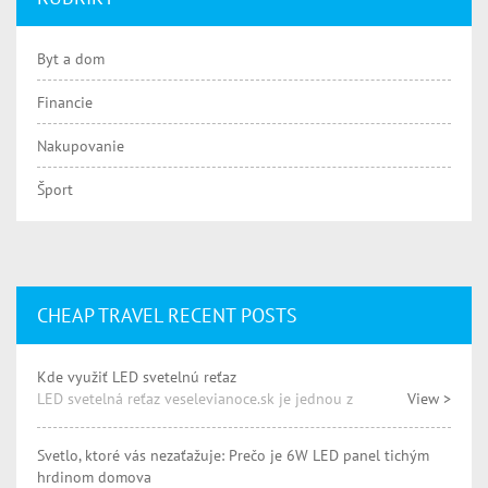
Byt a dom
Financie
Nakupovanie
Šport
CHEAP TRAVEL RECENT POSTS
Kde využiť LED svetelnú reťaz
LED svetelná reťaz veselevianoce.sk je jednou z
View >
Svetlo, ktoré vás nezaťažuje: Prečo je 6W LED panel tichým
hrdinom domova