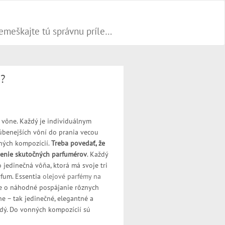
Progresívne PR články dokážu váš biznis popohnať vesmírnou rýchlosťou vpred. Nepremeškajte tú správnu príležitosť a publikujte na našom webe.
e?
é vône. Každý je individuálnym
úbenejších vôní do prania vecou
ných kompozícií.
Treba povedať, že
menie skutočných parfumérov
. Každý
 jedinečná vôňa, ktorá má svoje tri
rfum. Essentia
olejové parfémy na
jde o náhodné pospájanie rôznych
ne – tak jedinečné, elegantné a
ždý. Do vonných kompozícií sú