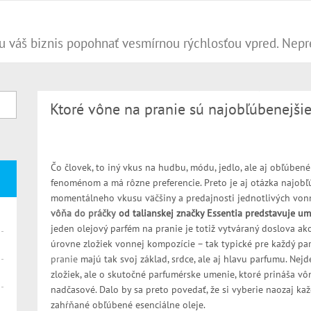
Ktoré vône na pranie sú najobľúbenejši
Čo človek, to iný vkus na hudbu, módu, jedlo, ale aj obľúben
fenoménom a má rôzne preferencie. Preto je aj otázka najobľ
momentálneho vkusu väčšiny a predajnosti jednotlivých von
vôňa do práčky
od talianskej značky Essentia predstavuje u
jeden olejový parfém na pranie je totiž vytváraný doslova ako
úrovne zložiek vonnej kompozície – tak typické pre každý pa
pranie
majú tak svoj základ, srdce, ale aj hlavu parfumu. Ne
zložiek, ale o skutočné parfumérske umenie, ktoré prináša vô
nadčasové. Dalo by sa preto povedať, že si vyberie naozaj ka
zahŕňané obľúbené esenciálne oleje.