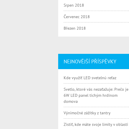
Srpen 2018
Červenec 2018
Březen 2018
NEJNOVĚJŠÍ PŘÍSPĚVKY
Kde využiť LED svetelnú reťaz
Svetlo, ktoré vás nezaťažuje: Prečo je
6W LED panel tichým hrdinom
domova
Výnimočné zážitky z tantry
Zistiť, kde máte svoje limity v oblasti