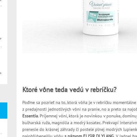
>
>
>
Ktoré vône teda vedú v rebríčku?
Poďme sa pozrieť na to, ktorá vôňa je v rebríčku momentálne
z predajnosti jednotlivých vôní na pranie, no a preto sa naj
Essentia
. Príjemnej vôni, ktorá je novinkou v ponuke, dominu
bulharská ruža, magnólia a modrý kosatec. Prekvapí intenzívn
prenesie do krásnej záhrady či postele plnej modrých lupien
najobľúbenejšiu vôňu
s názvom ELISIR DI YLANG.
V ladnej ha