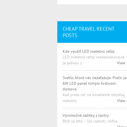
CHEAP TRAVEL RECENT
POSTS
Kde využiť LED svetelnú reťaz
LED svetelná reťaz veselevianoce.sk
je jednou z
View 
Svetlo, ktoré vás nezaťažuje: Prečo je
6W LED panel tichým hrdinom
domova
Keď príde reč na osvetlenie obydlia,
málokto
View 
Výnimočné zážitky z tantry
Blíži sa leto – čas radosti, voľna,