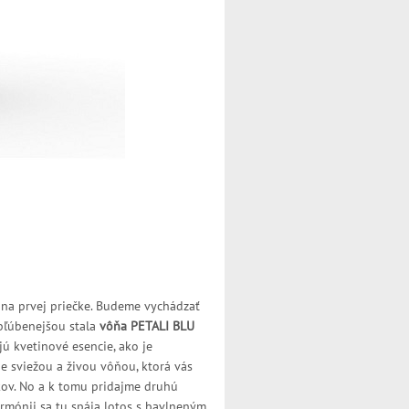
 na prvej priečke. Budeme vychádzať
obľúbenejšou stala
vôňa PETALI BLU
jú kvetinové esencie, ako je
e sviežou a živou vôňou, ktorá vás
kov. No a k tomu pridajme druhú
rmónii sa tu spája lotos s bavlneným