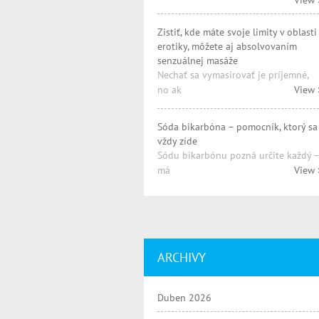
View 
Zistiť, kde máte svoje limity v oblasti
erotiky, môžete aj absolvovaním
senzuálnej masáže
Nechať sa vymasírovať je príjemné,
no ak
View 
Sóda bikarbóna – pomocník, ktorý sa
vždy zíde
Sódu bikarbónu pozná určite každý –
má
View 
ARCHIVY
Duben 2026