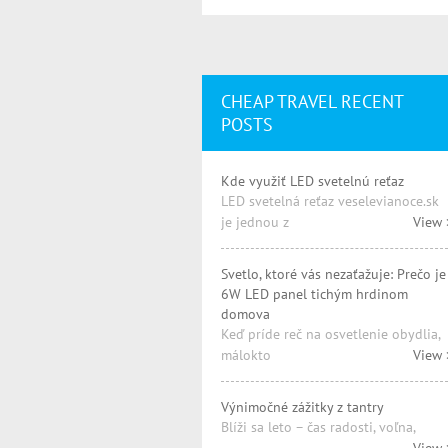
CHEAP TRAVEL RECENT
POSTS
Kde využiť LED svetelnú reťaz
LED svetelná reťaz veselevianoce.sk
je jednou z
View 
Svetlo, ktoré vás nezaťažuje: Prečo je
6W LED panel tichým hrdinom
domova
Keď príde reč na osvetlenie obydlia,
málokto
View 
Výnimočné zážitky z tantry
Blíži sa leto – čas radosti, voľna,