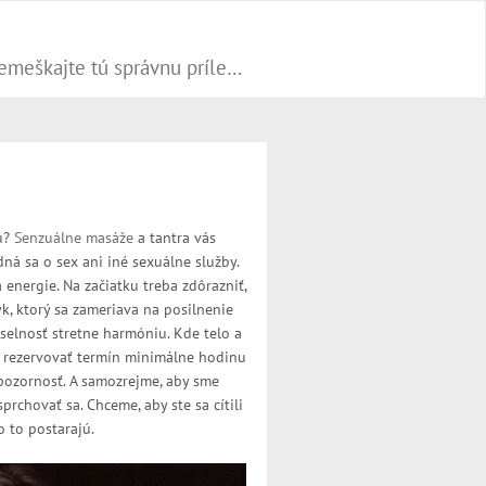
Progresívne PR články dokážu váš biznis popohnať vesmírnou rýchlosťou vpred. Nepremeškajte tú správnu príležitosť a publikujte na našom webe.
iu?
Senzuálne masáže
a tantra vás
ná sa o sex ani iné sexuálne služby.
energie. Na začiatku treba zdôrazniť,
yk, ktorý sa zameriava na posilnenie
selnosť stretne harmóniu. Kde telo a
i rezervovať termín minimálne hodinu
pozornosť. A samozrejme, aby sme
chovať sa. Chceme, aby ste sa cítili
o to postarajú.