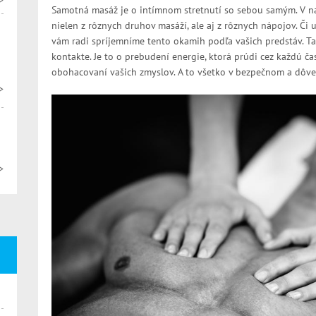
>
Samotná masáž je o intímnom stretnutí so sebou samým. V n
nielen z rôznych druhov masáží, ale aj z rôznych nápojov. Či u
vám radi spríjemníme tento okamih podľa vašich predstáv. Ta
kontakte. Je to o prebudení energie, ktorá prúdi cez každú čas
obohacovaní vašich zmyslov. A to všetko v bezpečnom a dôv
>
>