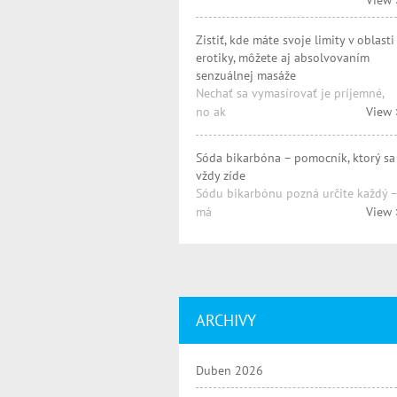
View 
Zistiť, kde máte svoje limity v oblasti
erotiky, môžete aj absolvovaním
senzuálnej masáže
Nechať sa vymasírovať je príjemné,
no ak
View 
Sóda bikarbóna – pomocník, ktorý sa
vždy zíde
Sódu bikarbónu pozná určite každý –
má
View 
ARCHIVY
Duben 2026