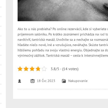
Ako to u nás prebieha? Po online rezervácii, kde si vyberiete
príjemnom salóniku. Po krátko zoznámení prichádza na
rad
to
navštíviť, tantrická masáž. Uvoľnite sa a nechajte sa rozmazn
hľadáte niečo nové, iné a vzrušujúce, neváhajte. Skúste tantr
hlbšiemu pohľadu na svoju vlastnú energiu. Objednajte sa dop
výnimočný zážitok. Tantrická masáž – cesta k intenzívnejšiemu
3.8/5 - (14 votes)
18 Čvc 2023
Nakupovanie