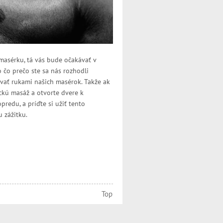
 masérku, tá vás bude očakávať v
 čo prečo ste sa nás rozhodli
ávať rukami našich masérok. Takže ak
ickú masáž a otvorte dvere k
redu, a príďte si užiť tento
 zážitku.
Top