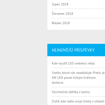
Srpen 2018
Červenec 2018
Březen 2018
NEJNOVĚJŠÍ PŘÍSPĚVKY
Kde využiť LED svetelnú reťaz
Svetlo, ktoré vás nezaťažuje: Prečo je
6W LED panel tichým hrdinom
domova
Výnimočné zážitky z tantry
Zistiť, kde máte svoje limity v oblasti