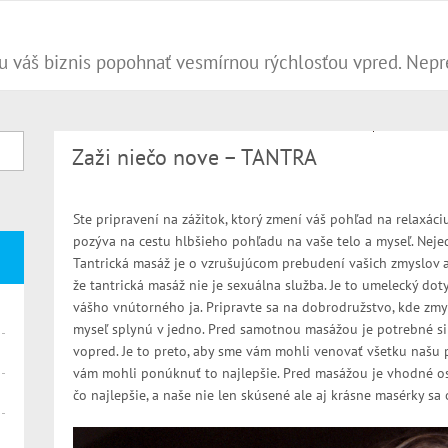
Zaži niečo nove – TANTRA
Ste pripravení na zážitok, ktorý zmení váš pohľad na relaxác
pozýva na cestu hlbšieho pohľadu na vaše telo a myseľ. Nejed
Tantrická masáž je o vzrušujúcom prebudení vašich zmyslov a 
že tantrická masáž nie je sexuálna služba. Je to umelecký dot
vášho vnútorného ja. Pripravte sa na dobrodružstvo, kde zmy
myseľ splynú v jedno. Pred samotnou masážou je potrebné s
vopred. Je to preto, aby sme vám mohli venovať všetku našu 
vám mohli ponúknuť to najlepšie. Pred masážou je vhodné ospr
čo najlepšie, a naše nie len skúsené ale aj krásne masérky sa 