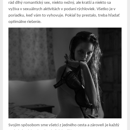
rád dlhý romantický sex, niekto nežný, ale kratší a niekto sa
vyžíva v sexuálnych aktivitách v podaní rýchloviek. Všetko je v
poriadku, keď vám to vyhovuje. Pokiaľ by prestalo, treba hľadať
optimálne riešenie.
Svojím spôsobom sme všetci z jedného cesta a zároveň je každý