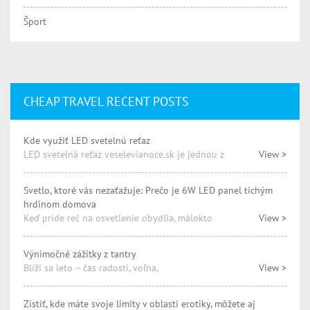
Šport
CHEAP TRAVEL RECENT POSTS
Kde využiť LED svetelnú reťaz
LED svetelná reťaz veselevianoce.sk je jednou z
View >
Svetlo, ktoré vás nezaťažuje: Prečo je 6W LED panel tichým
hrdinom domova
Keď príde reč na osvetlenie obydlia, málokto
View >
Výnimočné zážitky z tantry
Blíži sa leto – čas radosti, voľna,
View >
Zistiť, kde máte svoje limity v oblasti erotiky, môžete aj