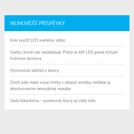
NEJNOVĚJŠÍ PŘÍSPĚVKY
Kde využiť LED svetelnú reťaz
Svetlo, ktoré vás nezaťažuje: Prečo je 6W LED panel tichým
hrdinom domova
Výnimočné zážitky z tantry
Zistiť, kde máte svoje limity v oblasti erotiky, môžete aj
absolvovaním senzuálnej masáže
Sóda bikarbóna – pomocník, ktorý sa vždy zíde