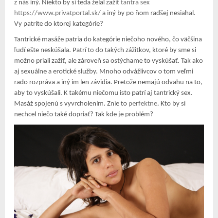
z nás iný. Niekto by si teda želal zažiť
tantra sex
https://www.privatportal.sk/
a iný by po ňom radšej nesiahal.
Vy patríte do ktorej kategórie?
Tantrické masáže patria do kategórie niečoho nového, čo väčšina
ľudí ešte neskúšala. Patrí to do takých zážitkov, ktoré by sme si
možno priali zažiť, ale zároveň sa ostýchame to vyskúšať. Tak ako
aj sexuálne a erotické služby. Mnoho odvážlivcov o tom veľmi
rado rozpráva a iný im len závidia. Pretože nemajú odvahu na to,
aby to vyskúšali. K takému niečomu isto patrí aj tantrický sex.
Masáž spojenú s vyvrcholením. Znie to
perfektne
. Kto by si
nechcel niečo také dopriať? Tak kde je problém?