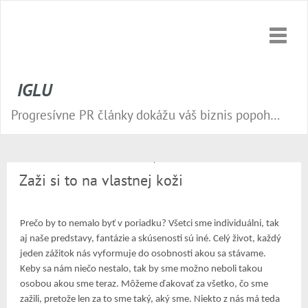
Toggle
naviga
IGLU
Progresívne PR články dokážu váš biznis popohnať vesmírnou rýchlosťou vpred. Nepremeškajte tú správnu príležitosť a publikujte na našom webe.
Zaži si to na vlastnej koži
Prečo by to nemalo byť v poriadku? Všetci sme individuálni, tak
aj naše predstavy, fantázie a skúsenosti sú iné. Celý život, každý
jeden zážitok nás vyformuje do osobnosti akou sa stávame.
Keby sa nám niečo nestalo, tak by sme možno neboli takou
osobou akou sme teraz. Môžeme ďakovať za všetko, čo sme
zažili, pretože len za to sme taký, aký sme. Niekto z nás má teda