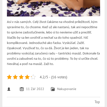
Asi v nás samých. Celý život čakáme na vhodné príležitosti, kým
spravíme to, čo chceme. Keď už ale nastanú, tak ani nepocítime
to správne zadosťučinenie, lebo si to nevieme užiť a precítiť.
Stačilo by sa len uvoľniť a nechať sa do toho spadnúť. Nič
komplikované. Jednoduché ako facka. Vyskúšať. Zažiť.
Opakovať. Využívať to, čo sa dá. Život je len jeden, tak na
problémy vyskúšaj zaručenú radu – tantrickú masáž. Dokonale ťa
uvoľní a zabudneš na to, čo sú to problémy. To by si určite chcel.
Neváhaj a poď na masáž. Zaži to.
4.2/5 - (16 votes)
11 Zář 2022
Nakupovanie
Top