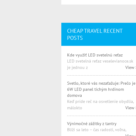
CHEAP TRAVEL RECENT
POSTS
Kde využiť LED svetelnú reťaz
LED svetelná reťaz veselevianoce.sk
je jednou z
View 
Svetlo, ktoré vás nezaťažuje: Prečo je
6W LED panel tichým hrdinom
domova
Keď príde reč na osvetlenie obydlia,
málokto
View 
Výnimočné zážitky z tantry
Blíži sa leto – čas radosti, voľna,