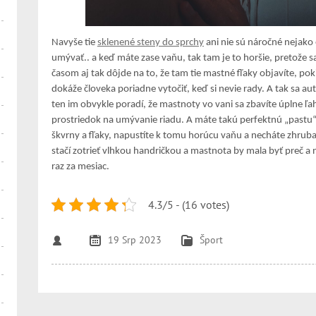
Navyše tie
sklenené steny do sprchy
ani nie sú náročné nejako 
umývať.. a keď máte zase vaňu, tak tam je to horšie, pretože s
časom aj tak dôjde na to, že tam tie mastné fľaky objavíte, poki
dokáže človeka poriadne vytočiť, keď si nevie rady. A tak sa a
ten im obvykle poradí, že mastnoty vo vani sa zbavíte úplne ľah
prostriedok na umývanie riadu. A máte takú perfektnú „pastu“
škvrny a fľaky, napustíte k tomu horúcu vaňu a necháte zhrub
stačí zotrieť vlhkou handričkou a mastnota by mala byť preč a 
raz za mesiac.
4.3/5 - (16 votes)
19 Srp 2023
Šport