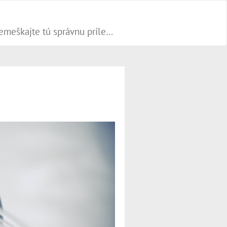
Progresívne PR články dokážu váš biznis popohnať vesmírnou rýchlosťou vpred. Nepremeškajte tú správnu príležitosť a publikujte na našom webe.