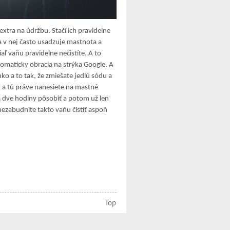
extra na údržbu. Stačí ich pravidelne
a v nej často usadzuje mastnota a
aľ vaňu pravidelne nečistíte. A to
utomaticky obracia na strýka Google. A
ko a to tak, že zmiešate jedlú sódu a
 a tú práve nanesiete na mastné
a dve hodiny pôsobiť a potom už len
nezabudnite takto vaňu čistiť aspoň
Top