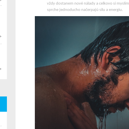
>
vždy dostanem nové nálady a celkovo si myslím, 
sprche jednoducho načerpajú silu a energiu.
>
>