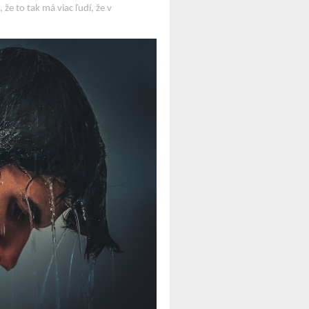
že to tak má viac ľudí, že v