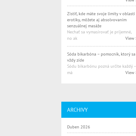
View 
Zistiť, kde máte svoje limity v oblasti
erotiky, môžete aj absolvovaním
senzuálnej masáže
Nechať sa vymasírovať je príjemné,
no ak
View 
Sóda bikarbóna – pomocník, ktorý sa
vždy zíde
Sódu bikarbónu pozná určite každý –
má
View 
ARCHIVY
Duben 2026