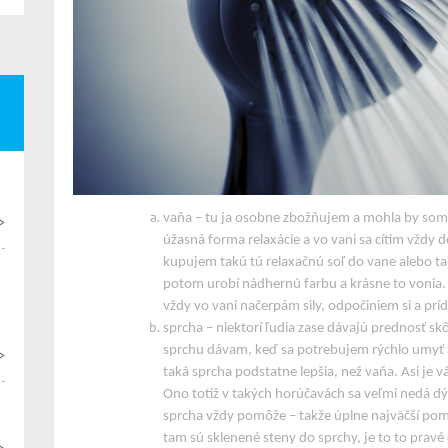
vaňa – tu ja osobne zbožňujem a mohla by som v 
>
úžasná forma relaxácie a vo vani sa cítim vždy d
kupujem takú tú relaxačnú soľ do vane alebo t
potom urobí nádhernú farbu a krásne to vonia. A
vždy vo vani načerpám sily, odpočiniem si a prí
sprcha – niektorí ľudia zase dávajú prednosť skô
sprchu dávam, keď sa potrebujem rýchlo umyť a o
>
taká sprcha podstatne lepšia, než vaňa. Asi je v
Ono totiž v takých horúčavách sa veľmi nedá dýc
sprcha vždy pomôže – takže úplne najväčší pomo
tam sú sklenené steny do sprchy, je to to pravé