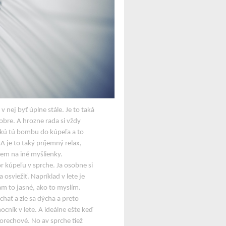
nej byť úplne stále. Je to taká
obre. A hrozne rada si vždy
akú tú bombu do kúpeľa a to
 je to taký príjemný relax,
dem na iné myšlienky.
r kúpeľu v sprche. Ja osobne si
sviežiť. Napríklad v lete je
ám to jasné, ako to myslím.
hať a zle sa dýcha a preto
cník v lete. A ideálne ešte keď
 orechové. No av sprche tiež