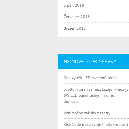
Srpen 2018
Červenec 2018
Březen 2018
NEJNOVĚJŠÍ PŘÍSPĚVKY
Kde využiť LED svetelnú reťaz
Svetlo, ktoré vás nezaťažuje: Prečo je
6W LED panel tichým hrdinom
domova
Výnimočné zážitky z tantry
Zistiť, kde máte svoje limity v oblasti