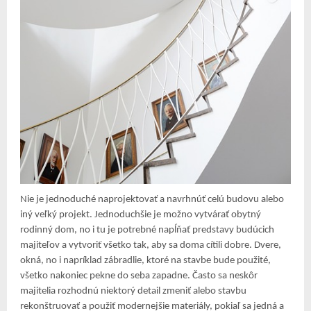
Nie je jednoduché naprojektovať a navrhnúť celú budovu alebo
iný veľký projekt. Jednoduchšie je možno vytvárať obytný
rodinný dom, no i tu je potrebné napĺňať predstavy budúcich
majiteľov a vytvoriť všetko tak, aby sa doma cítili dobre. Dvere,
okná, no i napríklad zábradlie, ktoré na stavbe bude použité,
všetko nakoniec pekne do seba zapadne. Často sa neskôr
majitelia rozhodnú niektorý detail zmeniť alebo stavbu
rekonštruovať a použiť modernejšie materiály, pokiaľ sa jedná a