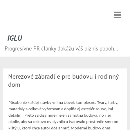
Toggle
naviga
IGLU
Progresívne PR články dokážu váš biznis popohnať vesmírnou rýchlosťou vpred. Nepremeškajte tú správnu príležitosť a publikujte na našom webe.
Nerezové zábradlie pre budovu i rodinný
dom
Pôsobenie každej stavby vníma človek komplexne. Tvary, farby,
materiály a celkové vyžarovanie dopĺňa aj exteriér so svojimi
detailmi. Preto sa dizajnuje nielen samotná budova, no i jej
okolie, aby sa celkovo ovplyvnilo a tvarovalo prostredie smerom
k štýlu, ktorý chce autor dosiahnuť. Moderné budovy dnes