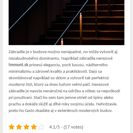
Zábradlie je v budove možno nenápadné, no môže vytvoriť aj
nezabudnuteľnú dominantu. Napríklad zábradlia nerezové
lmmont.sk
prinesú eleganciu, pocit luxusu, nádherného
minimalizmu a zároveň kvality a praktickosti. Dajú sa
skombinovať napríklad so sklom a vytvoriť tak perfektný
moderný štýl, ktorý sa dnes ľuďom veľmi páči. Nerezové
zábradlie je navyše nenáročné na údržbu a vôbec sa nepoškodí
pri používaní. Stačí ho sem tam jemne otrieť od špiny alebo
prachu a dokáže slúžiť aj dlhé roky svojmu účelu. Nehrdzavie,
preto ho často zbadáte aj v exteriéroch moderných budov.
4.1/5 - (17 votes)