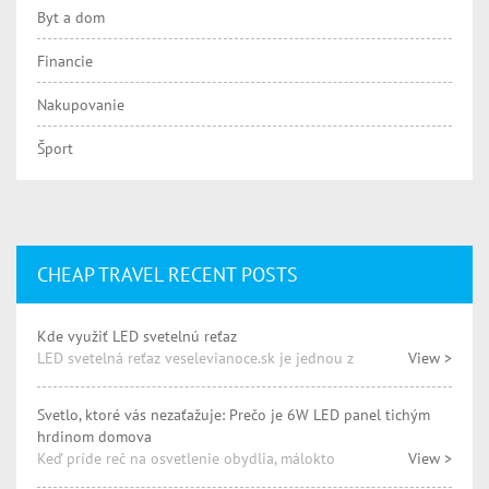
Byt a dom
Financie
Nakupovanie
Šport
CHEAP TRAVEL RECENT POSTS
Kde využiť LED svetelnú reťaz
LED svetelná reťaz veselevianoce.sk je jednou z
View >
Svetlo, ktoré vás nezaťažuje: Prečo je 6W LED panel tichým
hrdinom domova
Keď príde reč na osvetlenie obydlia, málokto
View >