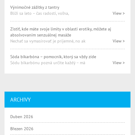
Výnimočné zážitky z tantry
Blíži sa leto – čas radosti, voľna,
View >
Zistiť, kde máte svoje limity v oblasti erotiky, môžete aj
absolvovaním senzuálnej masáže
Nechať sa vymasírovať je príjemné, no ak
View >
Sóda bikarbóna – pomocník, ktorý sa vždy zíde
Sódu bikarbónu pozná určite každý – má
View >
ARCHIVY
Duben 2026
Březen 2026