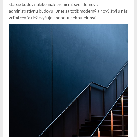
staršie budovy alebo inak premeniť svoj domov či
administratívnu budovu. Dnes sa totiž moderný a nový štýl u nás
veľmi cení a tiež zvyšuje hodnotu nehnuteľnosti.