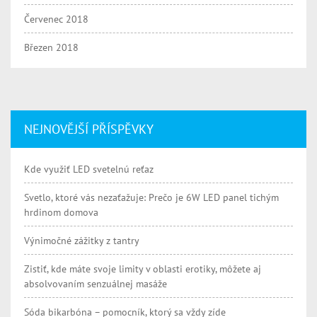
Červenec 2018
Březen 2018
NEJNOVĚJŠÍ PŘÍSPĚVKY
Kde využiť LED svetelnú reťaz
Svetlo, ktoré vás nezaťažuje: Prečo je 6W LED panel tichým
hrdinom domova
Výnimočné zážitky z tantry
Zistiť, kde máte svoje limity v oblasti erotiky, môžete aj
absolvovaním senzuálnej masáže
Sóda bikarbóna – pomocník, ktorý sa vždy zíde