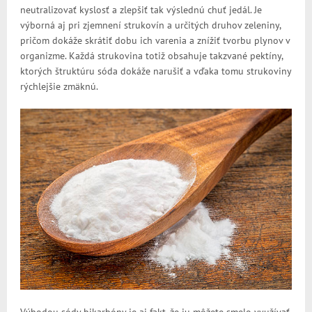
neutralizovať kyslosť a zlepšiť tak výslednú chuť jedál. Je
výborná aj pri zjemnení strukovín a určitých druhov zeleniny,
pričom dokáže skrátiť dobu ich varenia a znížiť tvorbu plynov v
organizme. Každá strukovina totiž obsahuje takzvané pektíny,
ktorých štruktúru sóda dokáže narušiť a vďaka tomu strukoviny
rýchlejšie zmäknú.
Výhodou sódy bikarbóny je aj fakt, že ju môžete smelo využívať