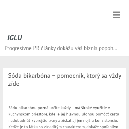
Toggle
naviga
IGLU
Progresívne PR články dokážu váš biznis popohnať vesmírnou rýchlosťou vpred. Nepremeškajte tú správnu príležitosť a publikujte na našom webe.
Sóda bikarbóna – pomocník, ktorý sa vždy
zíde
Sódu bikarbónu pozná určite každý – má široké využitie v
kuchynskom priestore, kde je jej hlavnou úlohou pomôcť cestu
nadobudnúť kyprejšie tvary a získať aj jemnejšiu konzistenciu.
Keďže je to látka so zásaditým charakterom, dokáže spoľahlivo