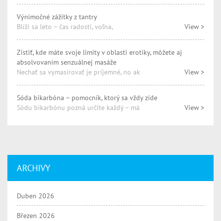
Výnimočné zážitky z tantry
Blíži sa leto – čas radosti, voľna,
View >
Zistiť, kde máte svoje limity v oblasti erotiky, môžete aj
absolvovaním senzuálnej masáže
Nechať sa vymasírovať je príjemné, no ak
View >
Sóda bikarbóna – pomocník, ktorý sa vždy zíde
Sódu bikarbónu pozná určite každý – má
View >
ARCHIVY
Duben 2026
Březen 2026