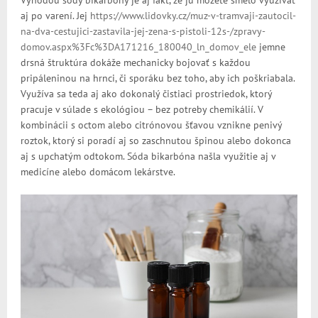
aj po varení. Jej
https://www.lidovky.cz/muz-v-tramvaji-zautocil-
na-dva-cestujici-zastavila-jej-zena-s-pistoli-12s-/zpravy-
domov.aspx%3Fc%3DA171216_180040_ln_domov_ele
jemne
drsná štruktúra dokáže mechanicky bojovať s každou
pripáleninou na hrnci, či sporáku bez toho, aby ich poškriabala.
Využíva sa teda aj ako dokonalý čistiaci prostriedok, ktorý
pracuje v súlade s ekológiou – bez potreby chemikálií. V
kombinácii s octom alebo citrónovou šťavou vznikne penivý
roztok, ktorý si poradí aj so zaschnutou špinou alebo dokonca
aj s upchatým odtokom. Sóda bikarbóna našla využitie aj v
medicíne alebo domácom lekárstve.