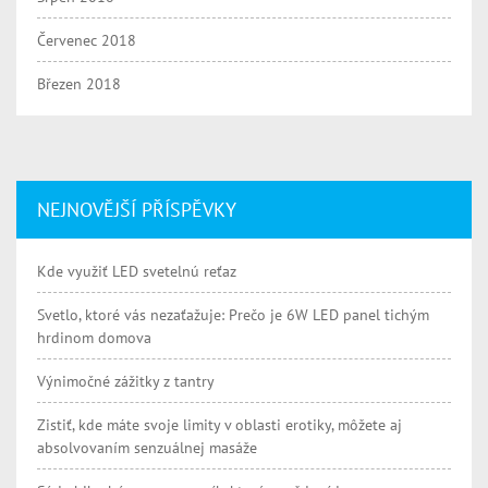
Červenec 2018
Březen 2018
NEJNOVĚJŠÍ PŘÍSPĚVKY
Kde využiť LED svetelnú reťaz
Svetlo, ktoré vás nezaťažuje: Prečo je 6W LED panel tichým
hrdinom domova
Výnimočné zážitky z tantry
Zistiť, kde máte svoje limity v oblasti erotiky, môžete aj
absolvovaním senzuálnej masáže