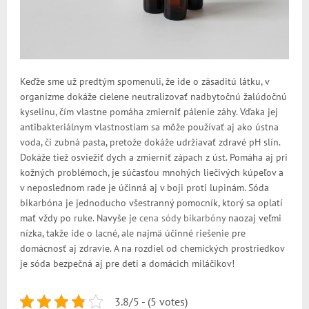
Keďže sme už predtým spomenuli, že ide o zásaditú látku, v
organizme dokáže cielene neutralizovať nadbytočnú žalúdočnú
kyselinu, čím vlastne pomáha zmierniť pálenie záhy. Vďaka jej
antibakteriálnym vlastnostiam sa môže používať aj ako ústna
voda, či zubná pasta, pretože dokáže udržiavať zdravé pH slín.
Dokáže tiež osviežiť dych a zmierniť zápach z úst. Pomáha aj pri
kožných problémoch, je súčasťou mnohých liečivých kúpeľov a
v neposlednom rade je účinná aj v boji proti lupinám. Sóda
bikarbóna je jednoducho všestranný pomocník, ktorý sa oplatí
mať vždy po ruke. Navyše je
cena sódy bikarbóny
naozaj veľmi
nízka, takže ide o lacné, ale najmä účinné riešenie pre
domácnosť aj zdravie. A na rozdiel od chemických prostriedkov
je sóda bezpečná aj pre deti a domácich miláčikov!
3.8/5 - (5 votes)