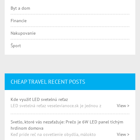
Byt a dom
Financie
Nakupovanie
Šport
CHEAP TRAVEL RECENT POSTS
Kde využiť LED svetelnú reťaz
LED svetelná reťaz veselevianoce.sk je jednou z
View >
Svetlo, ktoré vás nezaťažuje: Prečo je 6W LED panel tichým
hrdinom domova
Keď príde reč na osvetlenie obydlia, málokto
View >