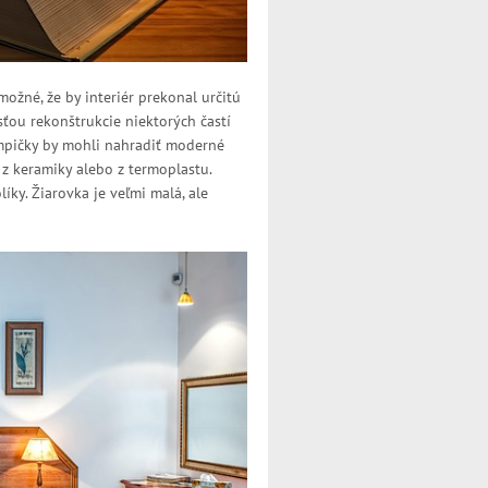
ožné, že by interiér prekonal určitú
sťou rekonštrukcie niektorých častí
ampičky by mohli nahradiť moderné
z keramiky alebo z termoplastu.
líky. Žiarovka je veľmi malá, ale