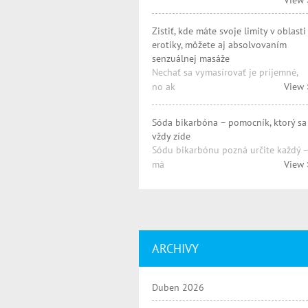
View 
Zistiť, kde máte svoje limity v oblasti
erotiky, môžete aj absolvovaním
senzuálnej masáže
Nechať sa vymasírovať je príjemné,
no ak
View 
Sóda bikarbóna – pomocník, ktorý sa
vždy zíde
Sódu bikarbónu pozná určite každý –
má
View 
ARCHIVY
Duben 2026