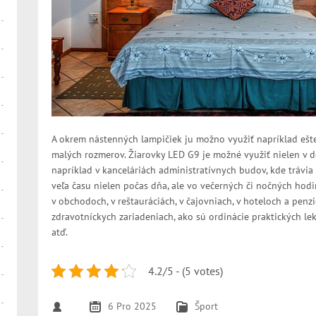
A okrem nástenných lampičiek ju možno využiť napríklad ešte
malých rozmerov. Žiarovky LED G9 je možné využiť nielen v 
napríklad v kanceláriách administratívnych budov, kde tráv
veľa času nielen počas dňa, ale vo večerných či nočných hod
v obchodoch, v reštauráciách, v čajovniach, v hoteloch a penz
zdravotníckych zariadeniach, ako sú ordinácie praktických le
atď.
4.2/5 - (5 votes)
6 Pro 2025
Šport