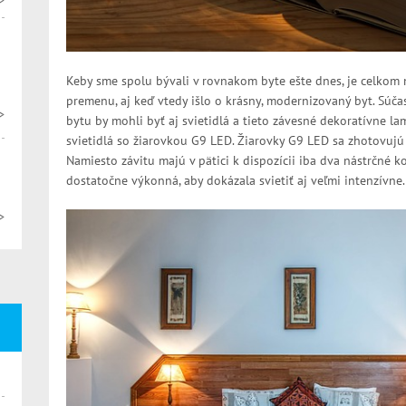
>
Keby sme spolu bývali v rovnakom byte ešte dnes, je celkom m
premenu, aj keď vtedy išlo o krásny, modernizovaný byt. Súča
>
bytu by mohli byť aj svietidlá a tieto závesné dekoratívne l
svietidlá so žiarovkou G9 LED. Žiarovky G9 LED sa zhotovujú 
Namiesto závitu majú v pätici k dispozícii iba dva nástrčné ko
dostatočne výkonná, aby dokázala svietiť aj veľmi intenzívne.
>