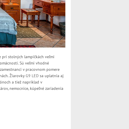
 pri stolných lampičkách veľmi
domácnosti. Sú veľmi vhodné
ia zamestnanci v pracovnom pomere
inách. Žiarovky
G9 LED
sa uplatnia aj
iónoch a tiež napríklad v
károv, nemocnice, kúpeľné zariadenia