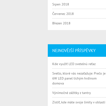
Srpen 2018
Červenec 2018
Březen 2018
NEJNOVĚJŠÍ PŘÍSPĚVKY
Kde využiť LED svetelnú reťaz
Svetlo, ktoré vás nezaťažuje: Prečo je
6W LED panel tichým hrdinom
domova
Výnimočné zážitky z tantry
Zistiť, kde máte svoje limity v oblasti