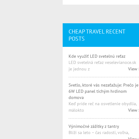
CHEAP TRAVEL RECENT
POSTS
Kde využiť LED svetelnú reťaz
LED svetelná reťaz veselevianoce.sk
je jednou z
View 
Svetlo, ktoré vás nezaťažuje: Prečo je
6W LED panel tichým hrdinom
domova
Keď príde reč na osvetlenie obydlia,
málokto
View 
Výnimočné zážitky z tantry
Blíži sa leto – čas radosti, voľna,