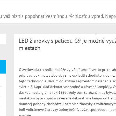
LED žiarovky s päticou G9 je možné vy
miestach
Osvetľovacia technika dokáže vytvárať umelé svetlo preto, ab
prípravu pokrmov, alebo aby sme osvietili schodisko v dome. T
tejto technológie, ďalším dôležitým segmentom nasadenia svi
svietidlá. Napríklad dekoratívne stolné a závesné lampičky.
dávkou nostalgie na rok 1993, kedy som sa zoznámil s bývalo
mestskom byte v spálni zavesené dekoratívne lampičky. Tie t
domácej pohody. Nachádzali sa v nich žiarovky s volfrámový
boli volfrámové žiarovky úplne bežné, avšak spotrebovali po
energie.