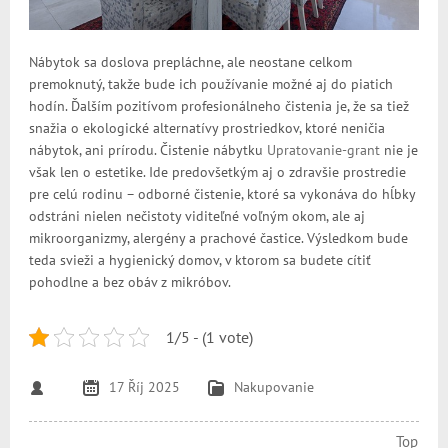
Nábytok sa doslova prepláchne, ale neostane celkom
premoknutý, takže bude ich používanie možné aj do piatich
hodín. Ďalším pozitívom profesionálneho čistenia je, že sa tiež
snažia o ekologické alternatívy prostriedkov, ktoré neničia
nábytok, ani prírodu. Čistenie nábytku
Upratovanie-grant
nie je
však len o estetike. Ide predovšetkým aj o zdravšie prostredie
pre celú rodinu – odborné čistenie, ktoré sa vykonáva do hĺbky
odstráni nielen nečistoty viditeľné voľným okom, ale aj
mikroorganizmy, alergény a prachové častice. Výsledkom bude
teda svieži a hygienický domov, v ktorom sa budete cítiť
pohodlne a bez obáv z mikróbov.
1/5 - (1 vote)
17 Říj 2025
Nakupovanie
Top