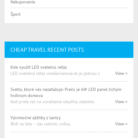
Nakupovanie
Šport
CHEAP TRAVEL RECENT POSTS
Kde využiť LED svetelnú reťaz
LED svetelná reťaz veselevianoce.sk je jednou z
View >
Svetlo, ktoré vás nezaťažuje: Prečo je 6W LED panel tichým
hrdinom domova
Keď príde reč na osvetlenie obydlia, málokto
View >
Výnimočné zážitky z tantry
Blíži sa leto – čas radosti, voľna,
View >