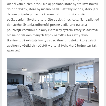
Uľahčí vám nielen prácu, ale aj peniaze, ktoré by ste investovali
do prípravkov, ktoré by možno nemali až taký účinok, ktorý je v
danom prípade potrebný. Okrem toho tu hrozí aj riziko
poškodenia nábytku, a to určite docieliť nechcete. Na rozdiel od
domáceho čistenia, odborníci presne vedia, ako na to, a
používajú väčšinou hĺbkový extrakčný systém, ktorý sa dostáva
hlbšie do vlákien rôznych typov nábytku. Na každý druh
tkaniny totiž existuje iný typ špeciálneho roztoku, ktorý zaistí
uvoľnenie všetkých nečistôt – a to aj tých, ktoré bežne len tak
nezmiznú.