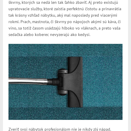
škvrny, ktorých sa nedá len tak ľahko zbaviť. Aj preto existujú
upratovacie služby, ktoré zaistia perfektnú čistotu a prinavrátia
tak krásny vzhľad nábytku, aký mal naposledy pred viacerými
rokmi. Prach, mastnota, či škvrny po nápojoch akými sú káva, či
víno, sa totiž časom usádzajú hlboko vo vláknach, a preto vaša
sedačka alebo koberec nevyzerajú ako kedysi.
Zveriť svoj nábytok profesionálom nie je nikdy zlý nápad.