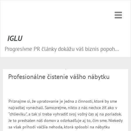
Toggle
naviga
IGLU
Progresívne PR články dokážu váš biznis popohnať vesmírnou rýchlosťou vpred. Nepremeškajte tú správnu príležitosť a publikujte na našom webe.
Profesionálne čistenie vášho nábytku
Priznajme si, že upratovanie je jedna z činností, ktoré by sme
najradšej vynechali. Samozrejme, nikto z nás nechce žiť ako v
“chlieviku”, a tak si treba vyhradiť svoj voľný čas aj na poriadok.
Je to predsalen náš domov a odzrkadľuje aj to, čím sme. Niekedy
sa však prihodí väčšia nehoda, ktorá spôsobí na nábytku