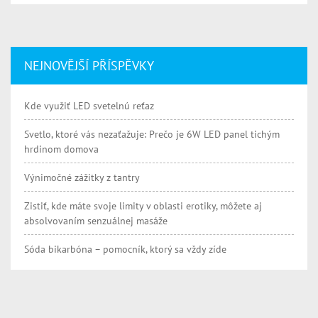
NEJNOVĚJŠÍ PŘÍSPĚVKY
Kde využiť LED svetelnú reťaz
Svetlo, ktoré vás nezaťažuje: Prečo je 6W LED panel tichým
hrdinom domova
Výnimočné zážitky z tantry
Zistiť, kde máte svoje limity v oblasti erotiky, môžete aj
absolvovaním senzuálnej masáže
Sóda bikarbóna – pomocník, ktorý sa vždy zíde