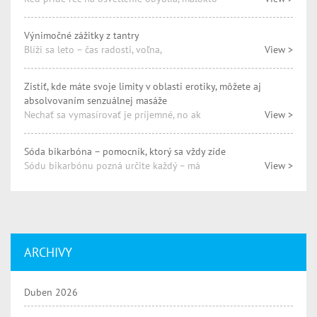
Výnimočné zážitky z tantry
Blíži sa leto – čas radosti, voľna,
View >
Zistiť, kde máte svoje limity v oblasti erotiky, môžete aj
absolvovaním senzuálnej masáže
Nechať sa vymasírovať je príjemné, no ak
View >
Sóda bikarbóna – pomocník, ktorý sa vždy zíde
Sódu bikarbónu pozná určite každý – má
View >
ARCHIVY
Duben 2026