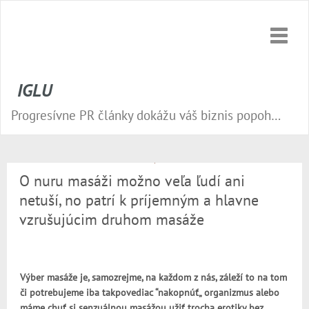
Toggle
naviga
IGLU
Progresívne PR články dokážu váš biznis popohnať vesmírnou rýchlosťou vpred. Nepremeškajte tú správnu príležitosť a publikujte na našom webe.
O nuru masáži možno veľa ľudí ani
netuší, no patrí k príjemným a hlavne
vzrušujúcim druhom masáže
Výber masáže je, samozrejme, na každom z nás, záleží to na tom
či potrebujeme iba takpovediac “nakopnúť„ organizmus alebo
máme chuť si senzuálnou masážou užiť trocha erotiky bez