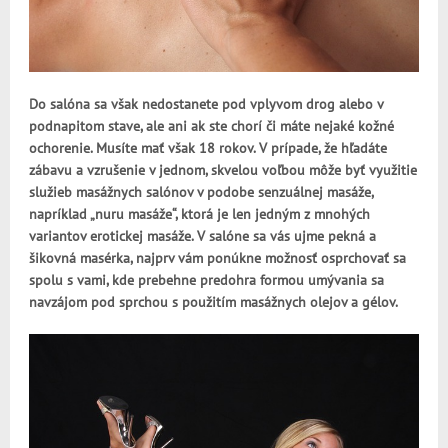
Do salóna sa však nedostanete pod vplyvom drog alebo v
podnapitom stave, ale ani ak ste chorí či máte nejaké kožné
ochorenie. Musíte mať však 18 rokov.
V prípade, že hľadáte
zábavu a vzrušenie v jednom, skvelou voľbou môže byť využitie
služieb masážnych salónov v podobe senzuálnej masáže,
napríklad „nuru masáže“, ktorá je len jedným z mnohých
variantov erotickej masáže. V salóne sa vás ujme pekná a
šikovná masérka, najprv vám ponúkne možnosť osprchovať sa
spolu s vami, kde prebehne predohra formou umývania sa
navzájom pod sprchou s použitím masážnych olejov a gélov.