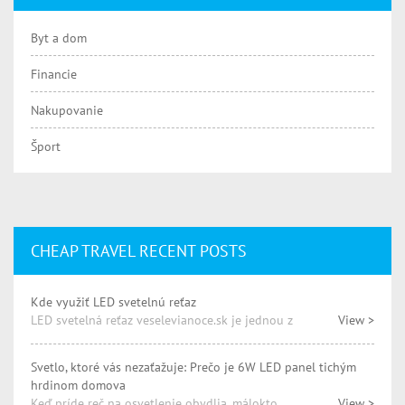
Byt a dom
Financie
Nakupovanie
Šport
CHEAP TRAVEL RECENT POSTS
Kde využiť LED svetelnú reťaz
LED svetelná reťaz veselevianoce.sk je jednou z
View >
Svetlo, ktoré vás nezaťažuje: Prečo je 6W LED panel tichým
hrdinom domova
Keď príde reč na osvetlenie obydlia, málokto
View >