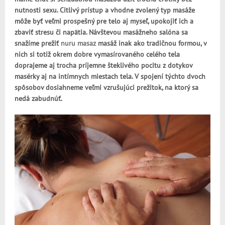
nutnosti sexu. Citlivý prístup a vhodne zvolený typ masáže
môže byť veľmi prospešný pre telo aj myseľ, upokojiť ich a
zbaviť stresu či napätia.
Návštevou masážneho salóna sa
snažíme prežiť
nuru masaz
masáž inak ako tradičnou formou, v
nich si totiž okrem dobre vymasírovaného celého tela
doprajeme aj trocha príjemne šteklivého pocitu z dotykov
masérky aj na intímnych miestach tela. V spojení týchto dvoch
spôsobov dosiahneme veľmi vzrušujúci prežitok, na ktorý sa
nedá zabudnúť.