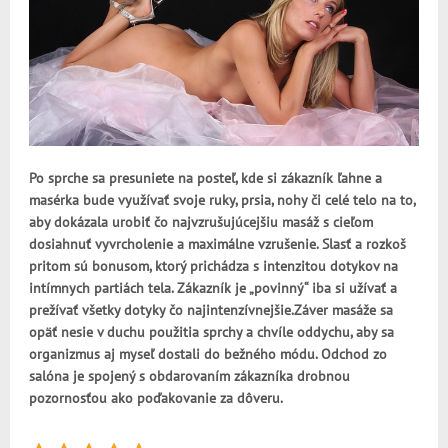
Po sprche sa presuniete na posteľ, kde si zákazník ľahne a
masérka bude využívať svoje ruky, prsia, nohy či celé telo na to,
aby dokázala urobiť čo najvzrušujúcejšiu masáž s cieľom
dosiahnuť vyvrcholenie a maximálne vzrušenie. Slasť a rozkoš
pritom sú bonusom, ktorý prichádza s intenzitou dotykov na
intímnych partiách tela. Zákazník je „povinný“ iba si užívať a
prežívať všetky dotyky čo najintenzívnejšie.
Záver masáže sa
opäť nesie v duchu použitia sprchy a chvíle oddychu, aby sa
organizmus aj myseľ dostali do bežného módu. Odchod zo
salóna je spojený s obdarovaním zákazníka drobnou
pozornosťou ako poďakovanie za dôveru.