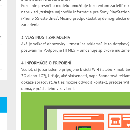
>
Poznanie presného modelu umožňuje inzerentom zacieliť rekl
napríklad „získajte najnovšie informácie pre Sony PlayStation
iPhone 5S ešte dnes“. Možno predpokladať aj demografické ú
zariadenia.
>
3. VLASTNOSTI ZARIADENIA
Aká je veľkosť obrazovky – zmestí sa reklama? Je to dotykový
posúvaním? Podporuje HTML5 – umožňuje špičkové multimed
4. INFORMÁCIE O PRIPOJENÍ
>
Vedieť, či je zariadenie pripojené k sieti Wi-Fi alebo k mobi
3G alebo 4G?), Určuje, aké skúsenosti, napr. Bannerová rekla
dokáže spracovať. Je tiež možné odvodiť kontext, pretože Wi
doma, v práci alebo v kaviarni.