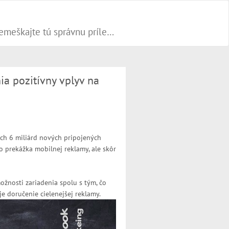
Progresívne PR články dokážu váš biznis popohnať vesmírnou rýchlosťou vpred. Nepremeškajte tú správnu príležitosť a publikujte na našom webe.
ia pozitívny vplyv na
ch 6 miliárd nových pripojených
o prekážka mobilnej reklamy, ale skôr
možnosti zariadenia spolu s tým, čo
e doručenie cielenejšej reklamy.