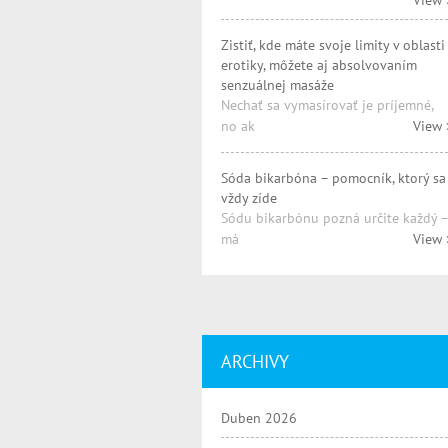
View 
Zistiť, kde máte svoje limity v oblasti
erotiky, môžete aj absolvovaním
senzuálnej masáže
Nechať sa vymasírovať je príjemné,
no ak
View 
Sóda bikarbóna – pomocník, ktorý sa
vždy zíde
Sódu bikarbónu pozná určite každý –
má
View 
ARCHIVY
Duben 2026