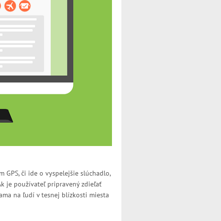
 GPS, či ide o vyspelejšie slúchadlo,
 je používateľ pripravený zdieľať
lama na ľudí v tesnej blízkosti miesta