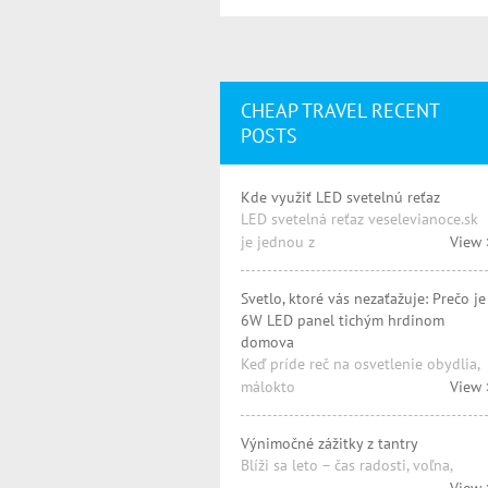
CHEAP TRAVEL RECENT
POSTS
Kde využiť LED svetelnú reťaz
LED svetelná reťaz veselevianoce.sk
je jednou z
View 
Svetlo, ktoré vás nezaťažuje: Prečo je
6W LED panel tichým hrdinom
domova
Keď príde reč na osvetlenie obydlia,
málokto
View 
Výnimočné zážitky z tantry
Blíži sa leto – čas radosti, voľna,