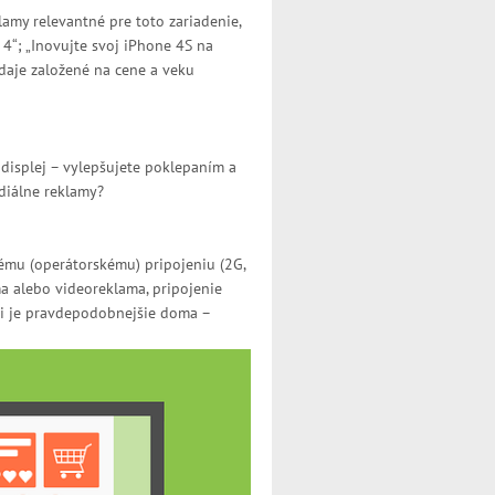
amy relevantné pre toto zariadenie,
 4“; „Inovujte svoj iPhone 4S na
daje založené na cene a veku
 displej – vylepšujete poklepaním a
iálne reklamy?
lnému (operátorskému) pripojeniu (2G,
ma alebo videoreklama, pripojenie
Fi je pravdepodobnejšie doma –