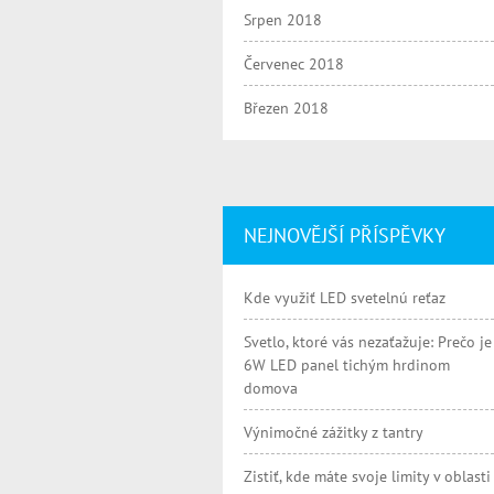
Srpen 2018
Červenec 2018
Březen 2018
NEJNOVĚJŠÍ PŘÍSPĚVKY
Kde využiť LED svetelnú reťaz
Svetlo, ktoré vás nezaťažuje: Prečo je
6W LED panel tichým hrdinom
domova
Výnimočné zážitky z tantry
Zistiť, kde máte svoje limity v oblasti