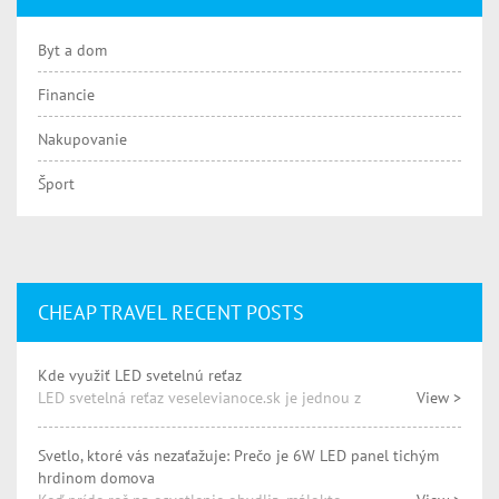
Byt a dom
Financie
Nakupovanie
Šport
CHEAP TRAVEL RECENT POSTS
Kde využiť LED svetelnú reťaz
LED svetelná reťaz veselevianoce.sk je jednou z
View >
Svetlo, ktoré vás nezaťažuje: Prečo je 6W LED panel tichým
hrdinom domova