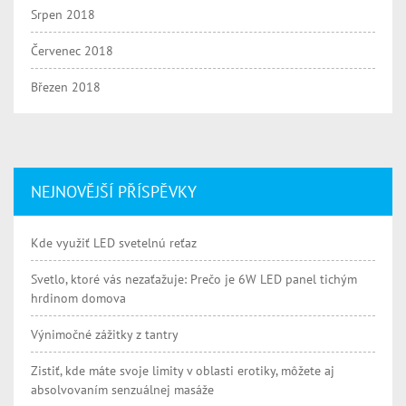
Srpen 2018
Červenec 2018
Březen 2018
NEJNOVĚJŠÍ PŘÍSPĚVKY
Kde využiť LED svetelnú reťaz
Svetlo, ktoré vás nezaťažuje: Prečo je 6W LED panel tichým
hrdinom domova
Výnimočné zážitky z tantry
Zistiť, kde máte svoje limity v oblasti erotiky, môžete aj
absolvovaním senzuálnej masáže