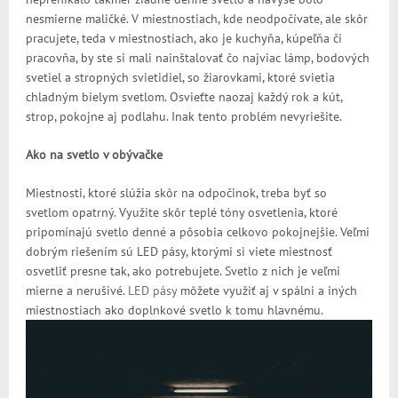
nesmierne maličké. V miestnostiach, kde neodpočívate, ale skôr
pracujete, teda v miestnostiach, ako je kuchyňa, kúpeľňa či
pracovňa, by ste si mali nainštalovať čo najviac lámp, bodových
svetiel a stropných svietidiel, so žiarovkami, ktoré svietia
chladným bielym svetlom. Osvieťte naozaj každý rok a kút,
strop, pokojne aj podlahu. Inak tento problém nevyriešite.
Ako na svetlo v obývačke
Miestnosti, ktoré slúžia skôr na odpočinok, treba byť so
svetlom opatrný. Využite skôr teplé tóny osvetlenia, ktoré
pripomínajú svetlo denné a pôsobia celkovo pokojnejšie. Veľmi
dobrým riešením sú LED pásy, ktorými si viete miestnosť
osvetliť presne tak, ako potrebujete. Svetlo z nich je veľmi
mierne a nerušivé.
LED pásy
môžete využiť aj v spálni a iných
miestnostiach ako doplnkové svetlo k tomu hlavnému.