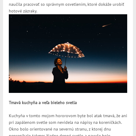
naučila pracovať so správnym osvetlením, ktoré dokáže urobiť
hotové zázraky.
Tmavá kuchyňa a veľa bieleho svetla
Kuchyňa v tomto mojom hororovom byte bol atak tmavá, že ani
pri zapálenom svetle som nevidela na nápisy na koreničkách.
Okno bolo orientované na severnú stranu, z ktorej dnu
neprenikalo takmer žiadne denné svetlo a navyše bolo