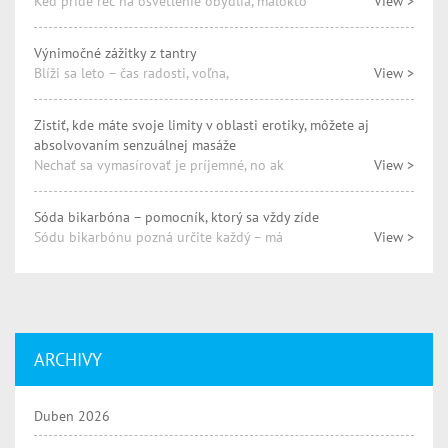
Keď príde reč na osvetlenie obydlia, málokto
View >
Výnimočné zážitky z tantry
Blíži sa leto – čas radosti, voľna,
View >
Zistiť, kde máte svoje limity v oblasti erotiky, môžete aj
absolvovaním senzuálnej masáže
Nechať sa vymasírovať je príjemné, no ak
View >
Sóda bikarbóna – pomocník, ktorý sa vždy zíde
Sódu bikarbónu pozná určite každý – má
View >
ARCHIVY
Duben 2026