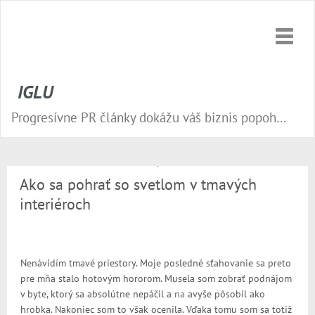
Toggle
naviga
IGLU
Progresívne PR články dokážu váš biznis popohnať vesmírnou rýchlosťou vpred. Nepremeškajte tú správnu príležitosť a publikujte na našom webe.
Ako sa pohrať so svetlom v tmavých
interiéroch
Nenávidím tmavé priestory. Moje posledné sťahovanie sa preto
pre mňa stalo hotovým hororom. Musela som zobrať podnájom
v byte, ktorý sa absolútne nepáčil a
na
avyše pôsobil ako
hrobka. Nakoniec som to však ocenila. Vďaka tomu som sa totiž