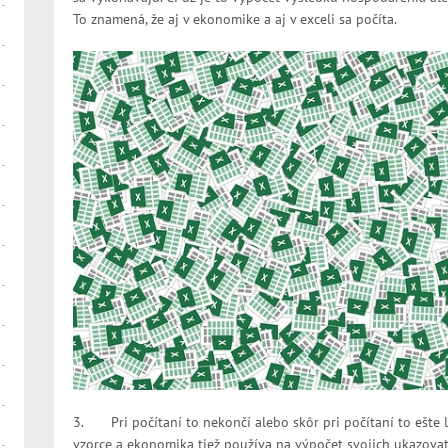
To znamená, že aj v ekonomike a aj v exceli sa počíta.
3. Pri počítaní to nekončí alebo skôr pri počítaní to ešte le
vzorce a ekonomika tiež používa na výpočet svojich ukazovat