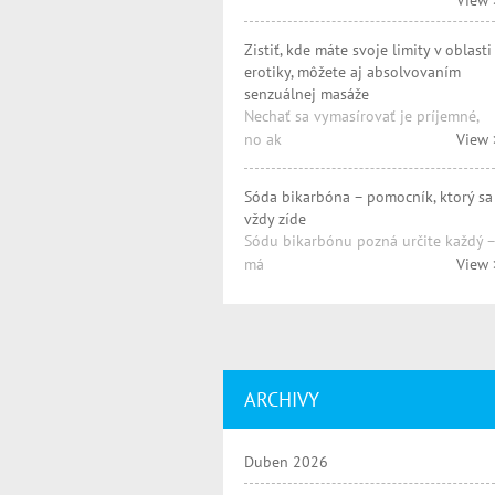
View 
Zistiť, kde máte svoje limity v oblasti
erotiky, môžete aj absolvovaním
senzuálnej masáže
Nechať sa vymasírovať je príjemné,
no ak
View 
Sóda bikarbóna – pomocník, ktorý sa
vždy zíde
Sódu bikarbónu pozná určite každý –
má
View 
ARCHIVY
Duben 2026