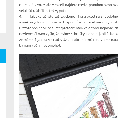
o tie isté vzorce, ale v exceli nájdete medzi ponukou vzorcov
veľakrát uľahčiť ručný výpočet.
4. Tak ako už isto tušíte, ekonomika a excel sú si podobné
v niektorých svojich častiach aj dopĺňajú. Excel niečo vypočí
Pretože výsledok bez interpretácie nám veľa toho nepovie. Nap
nevieme, či nám vyšlo, že máme 4 hrušky alebo 4 jablká. No k
že máme 4 jablká v sklade. Už s touto informáciou vieme na
by nám veľmi nepomohol.