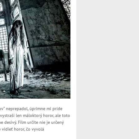
ov“ neprepadol, úprimne mi príde
vystraší len máloktorý horor, ale toto
 desivý. Film určite nie je určený
 vidieť horor, čo vyvolá