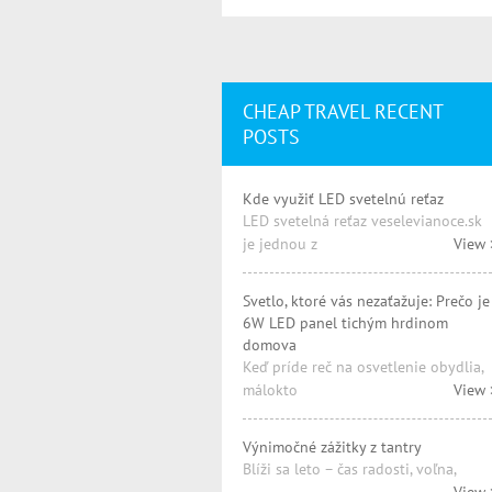
CHEAP TRAVEL RECENT
POSTS
Kde využiť LED svetelnú reťaz
LED svetelná reťaz veselevianoce.sk
je jednou z
View 
Svetlo, ktoré vás nezaťažuje: Prečo je
6W LED panel tichým hrdinom
domova
Keď príde reč na osvetlenie obydlia,
málokto
View 
Výnimočné zážitky z tantry
Blíži sa leto – čas radosti, voľna,