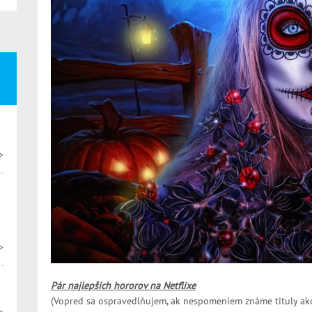
>
>
Pár najlepších hororov na Netflixe
(Vopred sa ospravedlňujem, ak nespomeniem známe tituly ako 