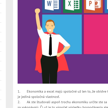
1. Ekonomika a excel majú spoločné už len to, že obidve tie
je jediná spoločná vlastnosť.
2. Ak ste študovali aspoň trochu ekonomiku určite ste sa aj
sa vykonávajú. Či už je to výpočet výsledku hospodárenia al