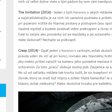
>
nich už veľmi dobre viete a tým pádom by som vám neodporuč
The Invitation (2016)
– Jeden z tých hororov, o akých môžeme
a najstrašidelnejšia je na nich ich samotná podstata a príbe
pri pozeraní vcítite do hlavnej postavy a postupom času spolu
vlastne myslieť a budete zostávať veľmi prekvapení a čoraz v
>
Celé to začalo ako pozvánka od ex-manželky a jej súčasného 
máte sľubovať? Nechajte sa prekvapiť.
Creep (2014)
– Opäť jeden z hororov s raritným, avšak skut
pravda uderí do očí až pri konci, rovnako ako hlavnému hrdin
>
aby niekto prišiel natočiť na kameru jeho posledné mesiace ž
ochorením. Za túto „prácu“ sľubuje slušný plat. Záujemca sa 
No už od začiatku môžete tak-trochu tušiť, že na Josephovi nie
človek, ktorý sa snaží byť vtipný a zúfalo hľadá kamaráta? Je
blázon, avšak neškodný? Alebo skutočná hrozba pre každého, k