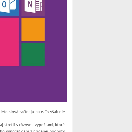
to slová začínajú na e. To však nie
 stretli s rôznymi výpočtami, ktoré
ebo výpočet dani z pridanej hodnoty.