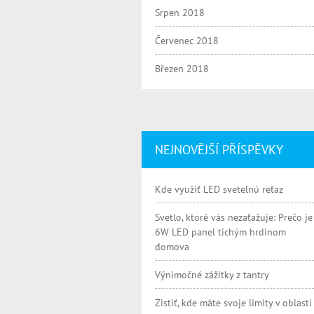
Srpen 2018
Červenec 2018
Březen 2018
NEJNOVĚJŠÍ PŘÍSPĚVKY
Kde využiť LED svetelnú reťaz
Svetlo, ktoré vás nezaťažuje: Prečo je
6W LED panel tichým hrdinom
domova
Výnimočné zážitky z tantry
Zistiť, kde máte svoje limity v oblasti