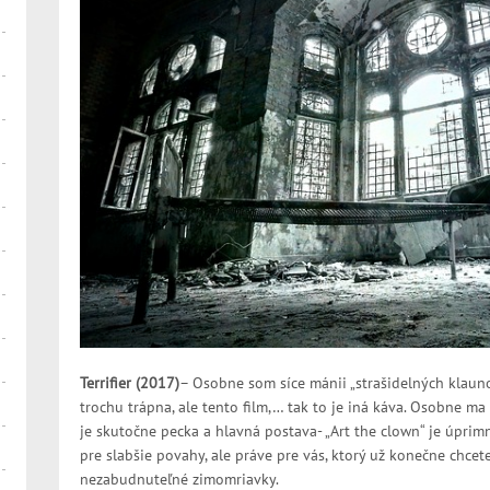
Terrifier (2017)
– Osobne som síce mánii „strašidelných klaun
trochu trápna, ale tento film,… tak to je iná káva. Osobne ma 
je skutočne pecka a hlavná postava- „Art the clown“ je úprimne
pre slabšie povahy, ale práve pre vás, ktorý už konečne chcete
nezabudnuteľné zimomriavky.