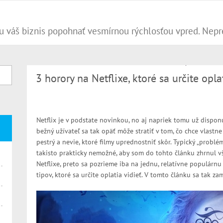
3 horory na Netflixe, ktoré sa určite oplat
Netflix je v podstate novinkou, no aj napriek tomu už dispo
bežný užívateľ sa tak opäť môže stratiť v tom, čo chce vlastn
pestrý a nevie, ktoré filmy uprednostniť skôr. Typický „problé
takisto prakticky nemožné, aby som do tohto článku zhrnul vš
Netflixe, preto sa pozrieme iba na jednu, relatívne populárnu
tipov, ktoré sa určite oplatia vidieť. V tomto článku sa tak z