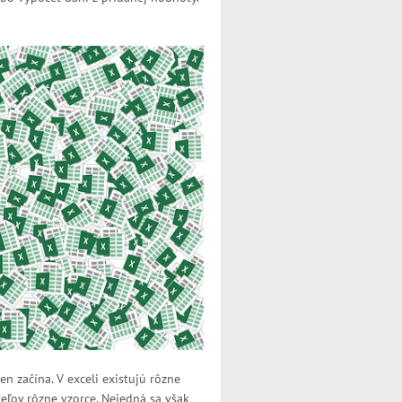
n začína. V exceli existujú rôzne
eľov rôzne vzorce. Nejedná sa však