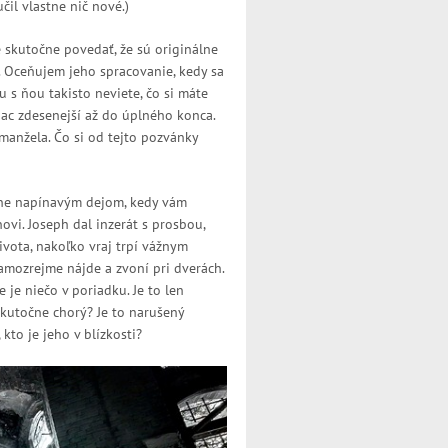
il vlastne nič nové.)
 skutočne povedať, že sú originálne
h. Oceňujem jeho spracovanie, kedy sa
 s ňou takisto neviete, čo si máte
iac zdesenejší až do úplného konca.
manžela. Čo si od tejto pozvánky
očne napínavým dejom, kedy vám
ovi. Joseph dal inzerát s prosbou,
ivota, nakoľko vraj trpí vážnym
samozrejme nájde a zvoní pri dverách.
 je niečo v poriadku. Je to len
 skutočne chorý? Je to narušený
to je jeho v blízkosti?