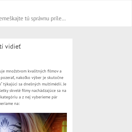
Progresívne PR články dokážu váš biznis popohnať vesmírnou rýchlosťou vpred. Nepremeškajte tú správnu príležitosť a publikujte na našom webe.
í vidieť
nuje množstvom kvalitných filmov a
e pozerať, nakoľko výber je skutočne
m“ týkajúci sa dnešných multimédií. Je
etky skvelé filmy nachádzajúce sa na
 kategóriu a z nej vyberieme pár
ameriame na: