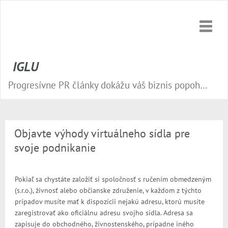
Toggle
naviga
IGLU
Progresívne PR články dokážu váš biznis popohnať vesmírnou rýchlosťou vpred. Nepremeškajte tú správnu príležitosť a publikujte na našom webe.
Objavte výhody virtuálneho sídla pre
svoje podnikanie
Pokiaľ sa chystáte založiť si spoločnosť s ručením obmedzeným
(s.r.o.), živnosť alebo občianske združenie, v každom z týchto
prípadov musíte mať k dispozícii nejakú adresu, ktorú musíte
zaregistrovať ako oficiálnu adresu svojho sídla. Adresa sa
zapisuje do obchodného, živnostenského, prípadne iného