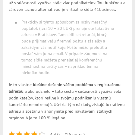
už v súčasnosti využíva stále viac podnikateľov. Tou funkčnou a
zároveň lacnou alternatívou je
virtualne sidlo 41business
.
Prakticky si týmto spôsobom za nízky mesačný
poplatok (
asi
10 – 20 EUR) prenajmete lukratívnu
adresu v Bratislave. Tam sídli sekretariát, ktorý
bude prijímať vašu firemnú poštu a zásielky a
zakaždým vás notifikuje. Poštu môžu prefotiť a
poslať vám ju na email. V prípade záujmu si na
tomto sídle môžete prenajať aj konferenčnú
miestnosť na určitý čas – napríklad len na
niekoľko hodín.
Je to vlastne
ideálne riešenie vášho problému s registračnou
adresou
a ako odznelo – túto cestu v súčasnosti využíva veľa
podnikateľov, ktorí reálne k svojmu podnikaniu vlastnú
kanceláriu nepotrebujú. Ušetria tým náklady, získajú lukratívnu
adresu a zostanú v anonymite pred návštevami štátnych
orgánov. A je to 100 % legálne.
4.3/5 - (16 votes)