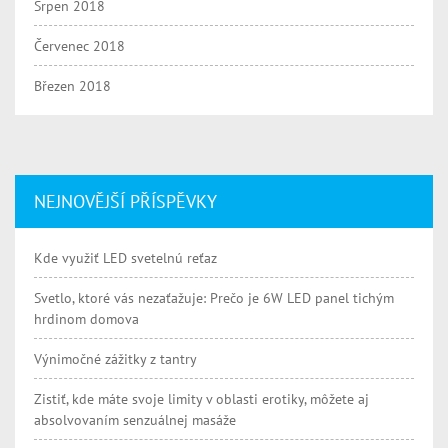
Srpen 2018
Červenec 2018
Březen 2018
NEJNOVĚJŠÍ PŘÍSPĚVKY
Kde využiť LED svetelnú reťaz
Svetlo, ktoré vás nezaťažuje: Prečo je 6W LED panel tichým
hrdinom domova
Výnimočné zážitky z tantry
Zistiť, kde máte svoje limity v oblasti erotiky, môžete aj
absolvovaním senzuálnej masáže