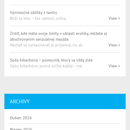
Výnimočné zážitky z tantry
Blíži sa leto – čas radosti, voľna,
View >
Zistiť, kde máte svoje limity v oblasti erotiky, môžete aj
absolvovaním senzuálnej masáže
Nechať sa vymasírovať je príjemné, no ak
View >
Sóda bikarbóna – pomocník, ktorý sa vždy zíde
Sódu bikarbónu pozná určite každý – má
View >
ARCHIVY
Duben 2026
Březen 2026