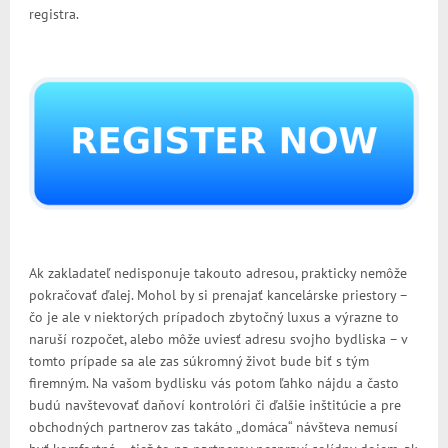
registra.
Ak zakladateľ nedisponuje takouto adresou, prakticky nemôže
pokračovať ďalej. Mohol by si prenajať kancelárske priestory –
čo je ale v niektorých prípadoch zbytočný luxus a výrazne to
naruší rozpočet, alebo môže uviesť adresu svojho bydliska – v
tomto prípade sa ale zas súkromný život bude biť s tým
firemným. Na vašom bydlisku vás potom ľahko nájdu a často
budú navštevovať daňoví kontrolóri či ďalšie inštitúcie a pre
obchodných partnerov zas takáto „domáca“ návšteva nemusí