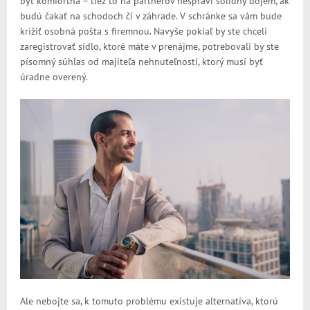
byť komfortná – tiež to na partnerov nespraví solídny dojem, ak
budú čakať na schodoch či v záhrade. V schránke sa vám bude
krížiť osobná pošta s firemnou. Navyše pokiaľ by ste chceli
zaregistrovať sídlo, ktoré máte v prenájme, potrebovali by ste
písomný súhlas od majiteľa nehnuteľnosti, ktorý musí byť
úradne overený.
Ale nebojte sa, k tomuto problému existuje alternatíva, ktorú