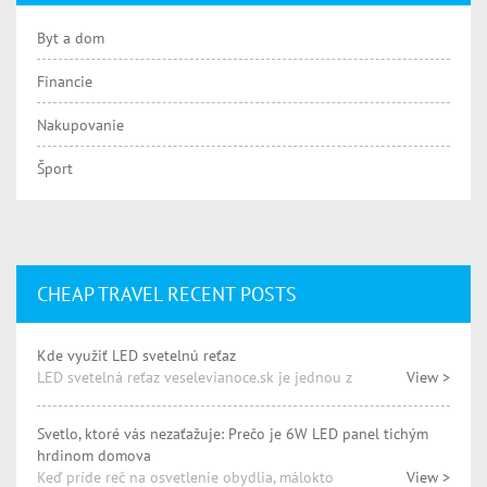
Byt a dom
Financie
Nakupovanie
Šport
CHEAP TRAVEL RECENT POSTS
Kde využiť LED svetelnú reťaz
LED svetelná reťaz veselevianoce.sk je jednou z
View >
Svetlo, ktoré vás nezaťažuje: Prečo je 6W LED panel tichým
hrdinom domova
Keď príde reč na osvetlenie obydlia, málokto
View >