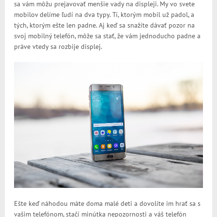
sa vám môžu prejavovať menšie vady na displeji. My vo svete
mobilov delíme ľudí na dva typy. Tí, ktorým mobil už padol, a
tých, ktorým ešte len padne. Aj keď sa snažíte dávať pozor na
svoj mobilný telefón, môže sa stať, že vám jednoducho padne a
práve vtedy sa rozbije displej.
Ešte keď náhodou máte doma malé deti a dovolíte im hrať sa s
vašim telefónom, stačí minútka nepozornosti a váš telefón