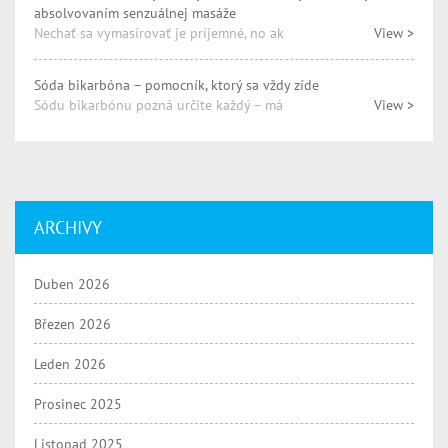
absolvovaním senzuálnej masáže
Nechať sa vymasírovať je príjemné, no ak
View >
Sóda bikarbóna – pomocník, ktorý sa vždy zíde
Sódu bikarbónu pozná určite každý – má
View >
ARCHIVY
Duben 2026
Březen 2026
Leden 2026
Prosinec 2025
Listopad 2025