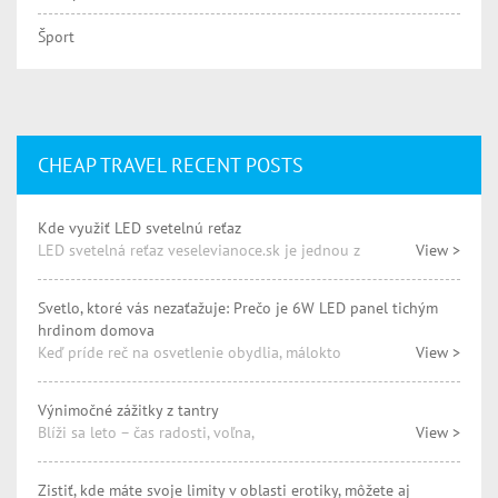
Šport
CHEAP TRAVEL RECENT POSTS
Kde využiť LED svetelnú reťaz
LED svetelná reťaz veselevianoce.sk je jednou z
View >
Svetlo, ktoré vás nezaťažuje: Prečo je 6W LED panel tichým
hrdinom domova
Keď príde reč na osvetlenie obydlia, málokto
View >
Výnimočné zážitky z tantry
Blíži sa leto – čas radosti, voľna,
View >
Zistiť, kde máte svoje limity v oblasti erotiky, môžete aj