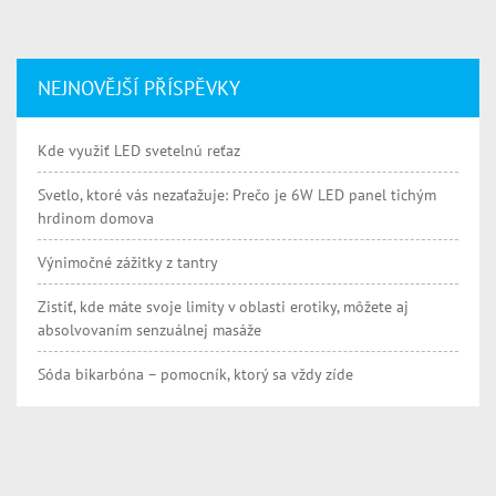
NEJNOVĚJŠÍ PŘÍSPĚVKY
Kde využiť LED svetelnú reťaz
Svetlo, ktoré vás nezaťažuje: Prečo je 6W LED panel tichým
hrdinom domova
Výnimočné zážitky z tantry
Zistiť, kde máte svoje limity v oblasti erotiky, môžete aj
absolvovaním senzuálnej masáže
Sóda bikarbóna – pomocník, ktorý sa vždy zíde