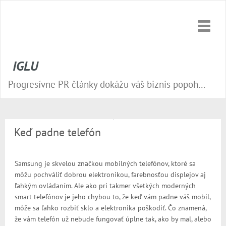
Toggle
naviga
IGLU
Progresívne PR články dokážu váš biznis popohnať vesmírnou rýchlosťou vpred. Nepremeškajte tú správnu príležitosť a publikujte na našom webe.
Keď padne telefón
Samsung je skvelou značkou mobilných telefónov, ktoré sa
môžu pochváliť dobrou elektronikou, farebnosťou displejov aj
ľahkým ovládaním. Ale ako pri takmer všetkých moderných
smart telefónov je jeho chybou to, že keď vám padne váš mobil,
môže sa ľahko rozbiť sklo a elektronika poškodiť. Čo znamená,
že vám telefón už nebude fungovať úplne tak, ako by mal, alebo