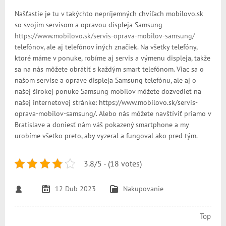
Našťastie je tu v takýchto nepríjemných chvíľach mobilovo.sk
so svojim servisom a opravou displeja Samsung
https://www.mobilovo.sk/servis-oprava-mobilov-samsung/
telefónov, ale aj telefónov iných značiek. Na všetky telefóny,
ktoré máme v ponuke, robíme aj servis a výmenu displeja, takže
sa na nás môžete obrátiť s každým smart telefónom. Viac sa o
našom servise a oprave displeja Samsung telefónu, ale aj o
našej širokej ponuke Samsung mobilov môžete dozvedieť na
našej internetovej stránke: https://www.mobilovo.sk/servis-
oprava-mobilov-samsung/. Alebo nás môžete navštíviť priamo v
Bratislave a doniesť nám váš pokazený smartphone a my
urobíme všetko preto, aby vyzeral a fungoval ako pred tým.
3.8/5 - (18 votes)
12 Dub 2023
Nakupovanie
Top