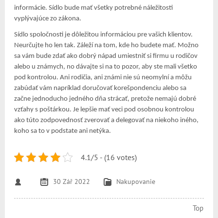
informácie. Sídlo bude mať všetky potrebné náležitosti
vyplývajúce zo zákona.
Sídlo spoločnosti je dôležitou informáciou pre vašich klientov.
Neurčujte ho len tak. Záleží na tom, kde ho budete mať. Možno
sa vám bude zdať ako dobrý nápad umiestniť si firmu u rodičov
alebo u známych, no dávajte si na to pozor, aby ste mali všetko
pod kontrolou. Ani rodičia, ani známi nie sú neomylní a môžu
zabúdať vám napríklad doručovať korešpondenciu alebo sa
začne jednoducho jedného dňa strácať, pretože nemajú dobré
vzťahy s poštárkou. Je lepšie mať veci pod osobnou kontrolou
ako túto zodpovednosť zverovať a delegovať na niekoho iného,
koho sa to v podstate ani netýka.
4.1/5 - (16 votes)
30 Zář 2022
Nakupovanie
Top