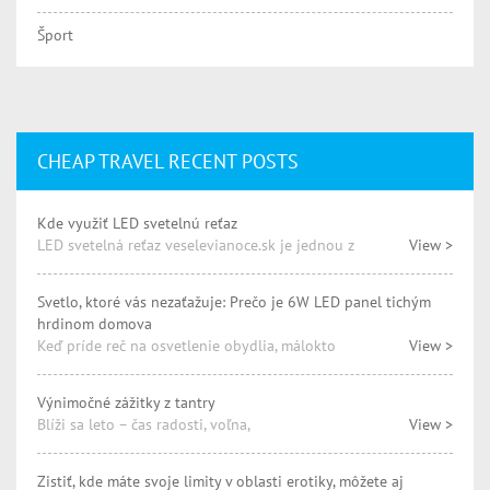
Šport
CHEAP TRAVEL RECENT POSTS
Kde využiť LED svetelnú reťaz
LED svetelná reťaz veselevianoce.sk je jednou z
View >
Svetlo, ktoré vás nezaťažuje: Prečo je 6W LED panel tichým
hrdinom domova
Keď príde reč na osvetlenie obydlia, málokto
View >
Výnimočné zážitky z tantry
Blíži sa leto – čas radosti, voľna,
View >
Zistiť, kde máte svoje limity v oblasti erotiky, môžete aj