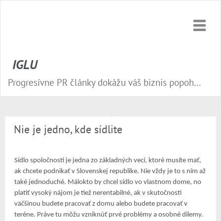
Toggle
naviga
IGLU
Progresívne PR články dokážu váš biznis popohnať vesmírnou rýchlosťou vpred. Nepremeškajte tú správnu príležitosť a publikujte na našom webe.
Nie je jedno, kde sídlite
Sídlo spoločnosti je jedna zo základných vecí, ktoré musíte mať,
ak chcete podnikať v Slovenskej republike. Nie vždy je to s ním až
také jednoduché. Málokto by chcel sídlo vo vlastnom dome, no
platiť vysoký nájom je tiež nerentabilné, ak v skutočnosti
väčšinou budete pracovať z domu alebo budete pracovať v
teréne. Práve tu môžu vzniknúť prvé problémy a osobné dilemy.