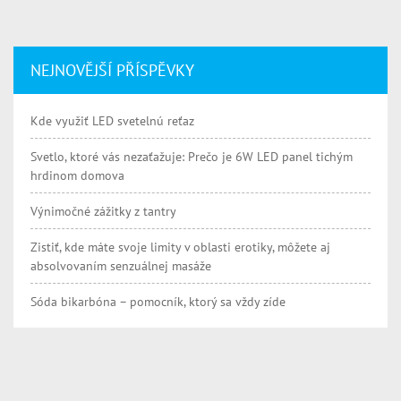
NEJNOVĚJŠÍ PŘÍSPĚVKY
Kde využiť LED svetelnú reťaz
Svetlo, ktoré vás nezaťažuje: Prečo je 6W LED panel tichým
hrdinom domova
Výnimočné zážitky z tantry
Zistiť, kde máte svoje limity v oblasti erotiky, môžete aj
absolvovaním senzuálnej masáže
Sóda bikarbóna – pomocník, ktorý sa vždy zíde