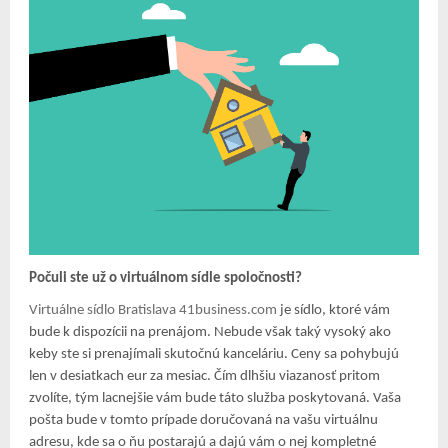
Počuli ste už o virtuálnom sídle spoločnosti?
Virtuálne sídlo Bratislava 41business.com
je sídlo, ktoré vám
bude k dispozícii na prenájom. Nebude však taký vysoký ako
keby ste si prenajímali skutočnú kanceláriu. Ceny sa pohybujú
len v desiatkach eur za mesiac. Čím dlhšiu viazanosť pritom
zvolíte, tým lacnejšie vám bude táto služba poskytovaná. Vaša
pošta bude v tomto prípade doručovaná na vašu virtuálnu
adresu, kde sa o ňu postarajú a dajú vám o nej kompletné