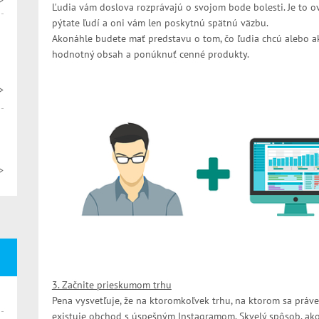
>
Ľudia vám doslova rozprávajú o svojom bode bolesti. Je to o
pýtate ľudí a oni vám len poskytnú spätnú väzbu.
Akonáhle budete mať predstavu o tom, čo ľudia chcú alebo ak
hodnotný obsah a ponúknuť cenné produkty.
>
>
3. Začnite prieskumom trhu
Pena vysvetľuje, že na ktoromkoľvek trhu, na ktorom sa prá
existuje obchod s úspešným Instagramom. Skvelý spôsob, ako