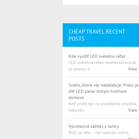
CHEAP TRAVEL RECENT
POSTS
Kde využiť LED svetelnú reťaz
LED svetelná reťaz veselevianoce.sk
je jednou z
View 
Svetlo, ktoré vás nezaťažuje: Prečo je
6W LED panel tichým hrdinom
domova
Keď príde reč na osvetlenie obydlia,
málokto
View 
Výnimočné zážitky z tantry
Blíži sa leto – čas radosti, voľna,