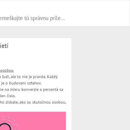
Progresívne PR články dokážu váš biznis popohnať vesmírnou rýchlosťou vpred. Nepremeškajte tú správnu príležitosť a publikujte na našom webe.
ietí
 osobou
 ľudí, ale to nie je pravda. Každý
 je o budovaní vzťahov.
čne na mieru konverzie a percentá sa
len číslo.
ho získate, ako so skutočnou osobou,