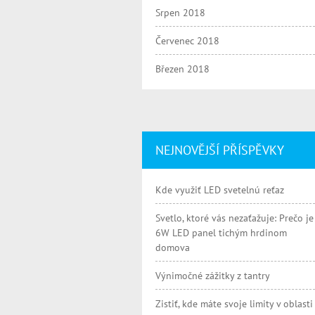
Srpen 2018
Červenec 2018
Březen 2018
NEJNOVĚJŠÍ PŘÍSPĚVKY
Kde využiť LED svetelnú reťaz
Svetlo, ktoré vás nezaťažuje: Prečo je
6W LED panel tichým hrdinom
domova
Výnimočné zážitky z tantry
Zistiť, kde máte svoje limity v oblasti