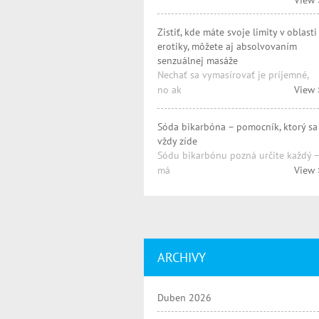
View 
Zistiť, kde máte svoje limity v oblasti
erotiky, môžete aj absolvovaním
senzuálnej masáže
Nechať sa vymasírovať je príjemné,
no ak
View 
Sóda bikarbóna – pomocník, ktorý sa
vždy zíde
Sódu bikarbónu pozná určite každý –
má
View 
ARCHIVY
Duben 2026