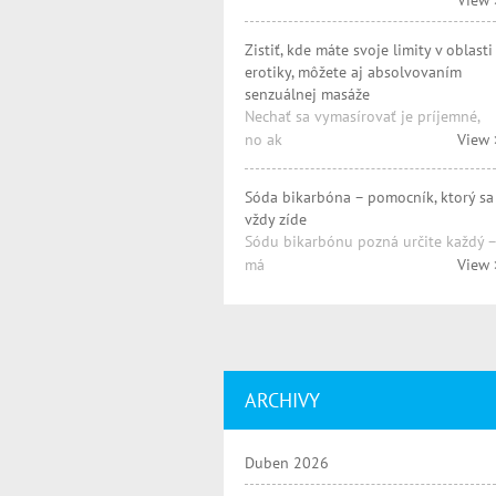
View 
Zistiť, kde máte svoje limity v oblasti
erotiky, môžete aj absolvovaním
senzuálnej masáže
Nechať sa vymasírovať je príjemné,
no ak
View 
Sóda bikarbóna – pomocník, ktorý sa
vždy zíde
Sódu bikarbónu pozná určite každý –
má
View 
ARCHIVY
Duben 2026