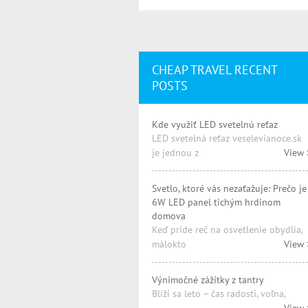
CHEAP TRAVEL RECENT
POSTS
Kde využiť LED svetelnú reťaz
LED svetelná reťaz veselevianoce.sk
je jednou z
View 
Svetlo, ktoré vás nezaťažuje: Prečo je
6W LED panel tichým hrdinom
domova
Keď príde reč na osvetlenie obydlia,
málokto
View 
Výnimočné zážitky z tantry
Blíži sa leto – čas radosti, voľna,