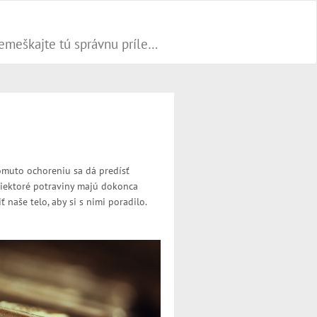
Progresívne PR články dokážu váš biznis popohnať vesmírnou rýchlosťou vpred. Nepremeškajte tú správnu príležitosť a publikujte na našom webe.
omuto ochoreniu sa dá predísť
Niektoré potraviny majú dokonca
ť naše telo, aby si s nimi poradilo.