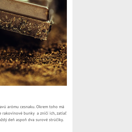
ipľavú arómu cesnaku. Okrem toho má
e rakovinové bunky a zničí ich, zatiaľ
ždý deň aspoň dva surové strúčiky.