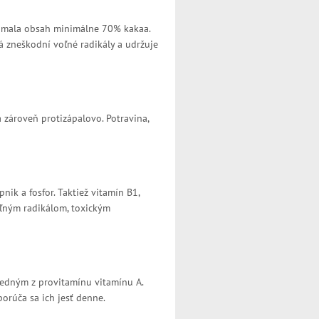
y mala obsah minimálne 70% kakaa.
rá zneškodní voľné radikály a udržuje
 zároveň protizápalovo. Potravina,
nik a fosfor. Taktiež vitamín B1,
oľným radikálom, toxickým
jedným z provitamínu vitamínu A.
porúča sa ich jesť denne.