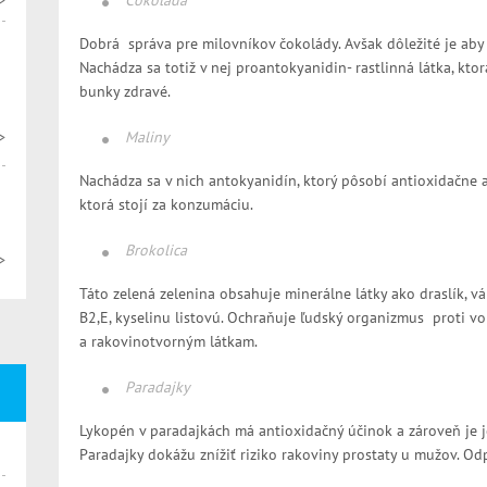
>
Čokoláda
Dobrá správa pre milovníkov čokolády. Avšak dôležité je ab
Nachádza sa totiž v nej proantokyanidin- rastlinná látka, kto
bunky zdravé.
>
Maliny
Nachádza sa v nich antokyanidín, ktorý pôsobí antioxidačne a
ktorá stojí za konzumáciu.
Brokolica
>
Táto zelená zelenina obsahuje minerálne látky ako draslík, váp
B2,E, kyselinu listovú. Ochraňuje ľudský organizmus proti v
a rakovinotvorným látkam.
Paradajky
Lykopén v paradajkách má antioxidačný účinok a zároveň je 
Paradajky dokážu znížiť riziko rakoviny prostaty u mužov. Od