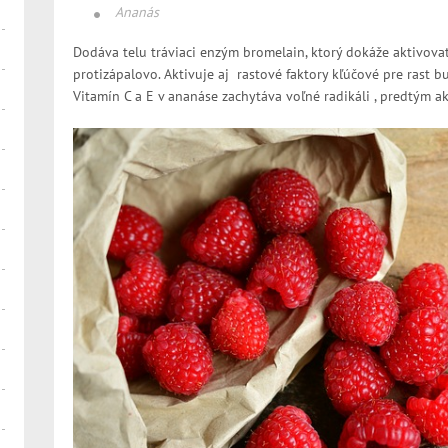
Ananás
Dodáva telu tráviaci enzým bromelain, ktorý dokáže aktivov
protizápalovo. Aktivuje aj rastové faktory kľúčové pre rast b
Vitamín C a E v ananáse zachytáva voľné radikáli , predtým 