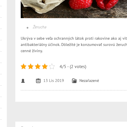
Žerucha
Ukrýva v sebe veľa ochranných látok proti rakovine ako aj vi
antibakteriálny účinok. Dôležité je konzumovať surovú žeruc
cenné živiny.
4/5 - (2 votes)
13 Lis 2019
Nezařazené