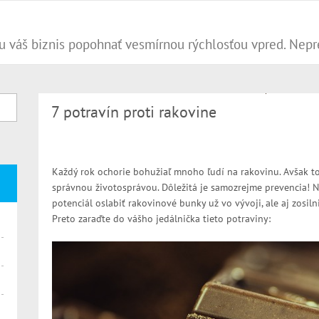
7 potravín proti rakovine
Každý rok ochorie bohužiaľ mnoho ľudí na rakovinu. Avšak t
správnou životosprávou. Dôležitá je samozrejme prevencia! 
potenciál oslabiť rakovinové bunky už vo vývoji, ale aj zosilni
Preto zaraďte do vášho jedálnička tieto potraviny: