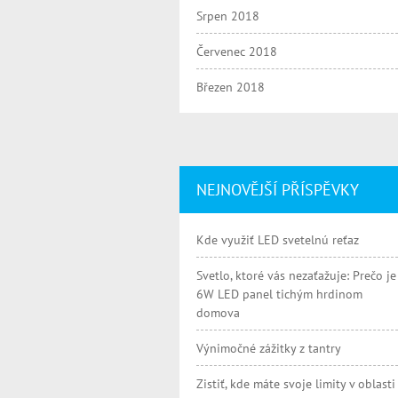
Srpen 2018
Červenec 2018
Březen 2018
NEJNOVĚJŠÍ PŘÍSPĚVKY
Kde využiť LED svetelnú reťaz
Svetlo, ktoré vás nezaťažuje: Prečo je
6W LED panel tichým hrdinom
domova
Výnimočné zážitky z tantry
Zistiť, kde máte svoje limity v oblasti