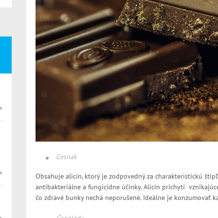
>
Cesnak
>
Obsahuje alicín, ktorý je zodpovedný za charakteristickú št
antibakteriálne a fungicídne účinky. Alicín prichytí vznikajúc
čo zdravé bunky nechá neporušené. Ideálne je konzumovať ka