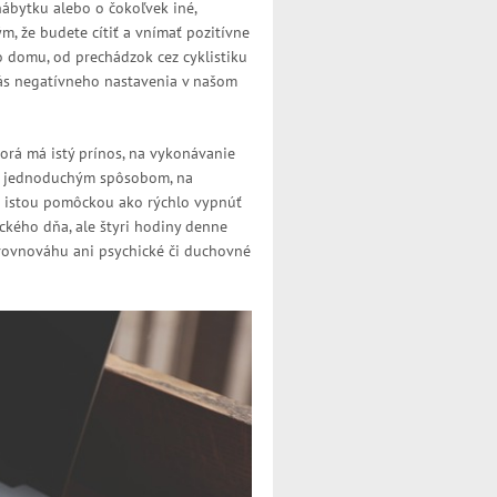
 nábytku alebo o čokoľvek iné,
ým, že budete cítiť a vnímať pozitívne
 domu, od prechádzok cez cyklistiku
 nás negatívneho nastavenia v našom
torá má istý prínos, na vykonávanie
 a jednoduchým spôsobom, na
yť istou pomôckou ako rýchlo vypnúť
kého dňa, ale štyri hodiny denne
rovnováhu ani psychické či duchovné