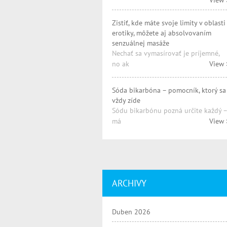
View 
Zistiť, kde máte svoje limity v oblasti
erotiky, môžete aj absolvovaním
senzuálnej masáže
Nechať sa vymasírovať je príjemné,
no ak
View 
Sóda bikarbóna – pomocník, ktorý sa
vždy zíde
Sódu bikarbónu pozná určite každý –
má
View 
ARCHIVY
Duben 2026