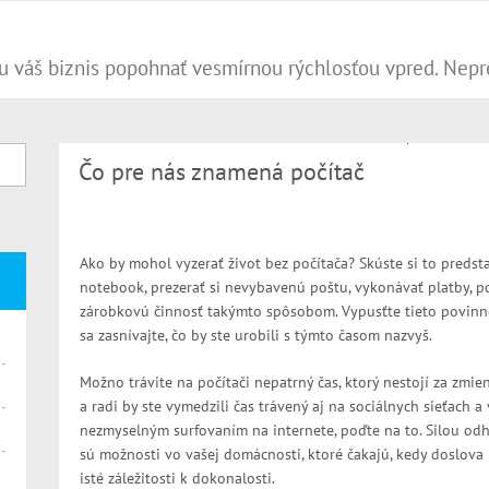
Čo pre nás znamená počítač
Ako by mohol vyzerať život bez počítača? Skúste si to predsta
notebook, prezerať si nevybavenú poštu, vykonávať platby, 
zárobkovú činnosť takýmto spôsobom. Vypusťte tieto povinnos
sa zasnívajte, čo by ste urobili s týmto časom nazvyš.
Možno trávite na počítači nepatrný čas, ktorý nestojí za zmien
a radi by ste vymedzili čas trávený aj na sociálnych sieťach 
nezmyselným surfovaním na internete, poďte na to. Silou odh
sú možnosti vo vašej domácnosti, ktoré čakajú, kedy doslova 
isté záležitosti k dokonalosti.