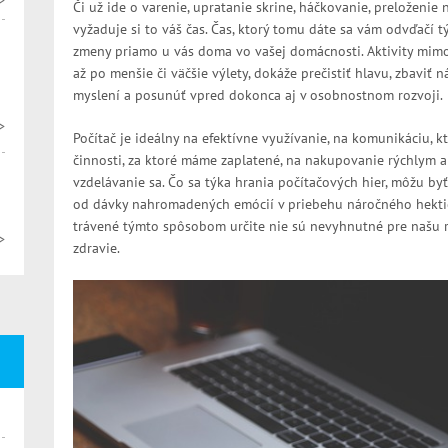
>
Či už ide o varenie, upratanie skrine, háčkovanie, preloženie
vyžaduje si to váš čas. Čas, ktorý tomu dáte sa vám odvďačí t
zmeny priamo u vás doma vo vašej domácnosti. Aktivity mimo
až po menšie či väčšie výlety, dokáže prečistiť hlavu, zbaviť
myslení a posunúť vpred dokonca aj v osobnostnom rozvoji.
>
Počítač je ideálny na efektívne využívanie, na komunikáciu, k
činnosti, za ktoré máme zaplatené, na nakupovanie rýchlym
vzdelávanie sa. Čo sa týka hrania počítačových hier, môžu b
od dávky nahromadených emócií v priebehu náročného hektic
trávené týmto spôsobom určite nie sú nevyhnutné pre našu 
>
zdravie.