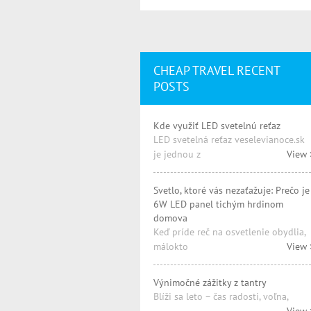
CHEAP TRAVEL RECENT
POSTS
Kde využiť LED svetelnú reťaz
LED svetelná reťaz veselevianoce.sk
je jednou z
View 
Svetlo, ktoré vás nezaťažuje: Prečo je
6W LED panel tichým hrdinom
domova
Keď príde reč na osvetlenie obydlia,
málokto
View 
Výnimočné zážitky z tantry
Blíži sa leto – čas radosti, voľna,