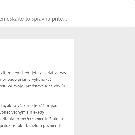
Progresívne PR články dokážu váš biznis popohnať vesmírnou rýchlosťou vpred. Nepremeškajte tú správnu príležitosť a publikujte na našom webe.
viť, že nepotrebujete zasadať za váš
po prípade priamo vykonávať
ti vo svojej predstave a na chvíľu
ku, ak to však nie je váš prípad
a vôbec večným a niekedy
odlania to môžete zmeniť. Stále tu
priložíte ruku k dielu a pozmeníte