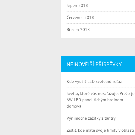
Srpen 2018
Červenec 2018
Březen 2018
NEJNOVĚJŠÍ PŘÍSPĚVKY
Kde využiť LED svetelnú reťaz
Svetlo, ktoré vás nezaťažuje: Prečo je
6W LED panel tichým hrdinom
domova
Výnimočné zážitky z tantry
Zistiť, kde máte svoje limity v oblasti