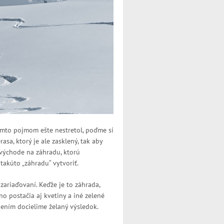
ýmto pojmom ešte nestretol, poďme si
rasa, ktorý je ale zasklený, tak aby
 východe na záhradu, ktorú
takúto „záhradu“ vytvoriť.
zariaďovaní. Keďže je to záhrada,
no postačia aj kvetiny a iné zelené
ením docielime želaný výsledok.