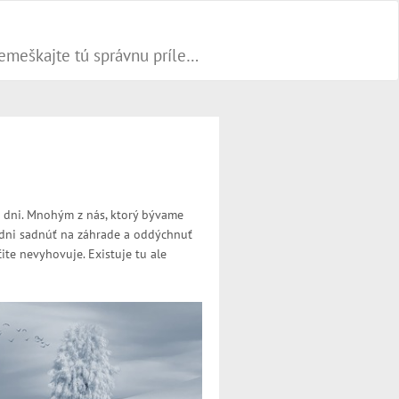
Progresívne PR články dokážu váš biznis popohnať vesmírnou rýchlosťou vpred. Nepremeškajte tú správnu príležitosť a publikujte na našom webe.
é dni. Mnohým z nás, ktorý bývame
m dni sadnúť na záhrade a oddýchnuť
te nevyhovuje. Existuje tu ale