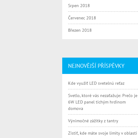
Srpen 2018
Červenec 2018
Březen 2018
NEJNOVĚJŠÍ PŘÍSPĚVKY
Kde využiť LED svetelnú reťaz
Svetlo, ktoré vás nezaťažuje: Prečo je
6W LED panel tichým hrdinom
domova
Výnimočné zážitky z tantry
Zistiť, kde máte svoje limity v oblasti