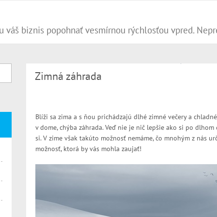
Zimná záhrada
Blíži sa zima a s ňou prichádzajú dlhé zimné večery a chladn
v dome, chýba záhrada. Veď nie je nič lepšie ako si po dlho
si. V zime však takúto možnosť nemáme, čo mnohým z nás urči
možnosť, ktorá by vás mohla zaujať!