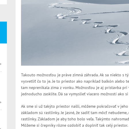
>
Takouto možnosťou je práve zimná záhrada. Ak sa niekto s t
vysvetliť čo to je. Je to priestor ako napríklad balkón alebo te
tam neprenikala zima z vonku. Možnosťou je aj prístavba pri
jednoducho zasklíte. Dá sa vymyslieť viacero možností ako si 
>
Ak sme si už takýto priestor našli, môžeme pokračovať v jeho 
základom sú rastlinky. Je jasné, že sadiť tam môcť nebudeme, 
rastlinky. Základom je aby toho bolo veľa. Takýmto nahromad
Môžeme si črepníky rôzne ozdobiť a doplniť tak celý priestor.