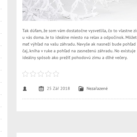
Tak dúfam, že som vám dostatočne vysvetlila, čo to vlastne zi
u vás doma. Je to ideálne miesto na relax a odpočinok. Môžet
mať výhľad na vašu záhradu. Navyše ak nasneží bude pohľad o 
čaj, kniha v ruke a pohľad na zasneženú záhradu. No existuje n
ideálny spôsob ako prežiť pohodovú zimu a dlhé večery.
25 Zář 2018
Nezařazené