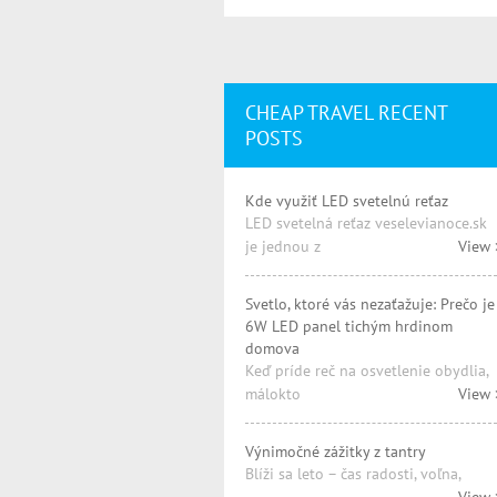
CHEAP TRAVEL RECENT
POSTS
Kde využiť LED svetelnú reťaz
LED svetelná reťaz veselevianoce.sk
je jednou z
View 
Svetlo, ktoré vás nezaťažuje: Prečo je
6W LED panel tichým hrdinom
domova
Keď príde reč na osvetlenie obydlia,
málokto
View 
Výnimočné zážitky z tantry
Blíži sa leto – čas radosti, voľna,