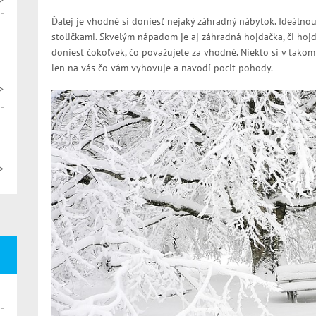
>
Ďalej je vhodné si doniesť nejaký záhradný nábytok. Ideálno
stoličkami. Skvelým nápadom je aj záhradná hojdačka, či hojd
doniesť čokoľvek, čo považujete za vhodné. Niekto si v takomto
len na vás čo vám vyhovuje a navodí pocit pohody.
>
>