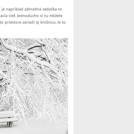
u je napríklad záhradná sedačka so
acia sieť. Jednoducho si tu môžete
 priestore zariadi aj knižnicu. Je to