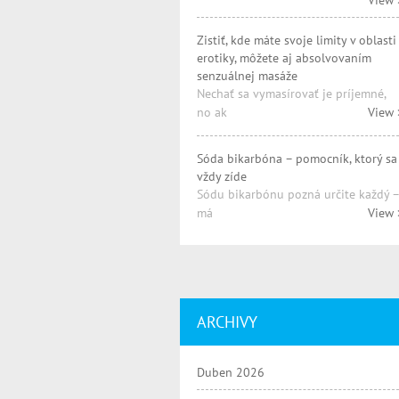
View 
Zistiť, kde máte svoje limity v oblasti
erotiky, môžete aj absolvovaním
senzuálnej masáže
Nechať sa vymasírovať je príjemné,
no ak
View 
Sóda bikarbóna – pomocník, ktorý sa
vždy zíde
Sódu bikarbónu pozná určite každý –
má
View 
ARCHIVY
Duben 2026