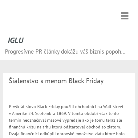
Toggle
naviga
IGLU
Progresívne PR články dokážu váš biznis popohnať vesmírnou rýchlosťou vpred. Nepremeškajte tú správnu príležitosť a publikujte na našom webe.
Šialenstvo s menom Black Friday
Prvýkrát slovo Black Friday použili obchodníci na Wall Street
v Amerike 24. Septembra 1869. V tomto období však tento
termín neoznačoval masové výpredaje ako je tomu teraz ale
finančnú krízu na trhu ktorú odštartoval obchod so zlatom.
Dvaja finančníci odkúpili obrovské množstvo zlata ktoré bolo