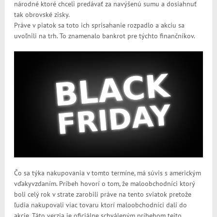
národné ktoré chceli predávať za navýšenú sumu a dosiahnuť
tak obrovské zisky.
Práve v piatok sa toto ich sprisahanie rozpadlo a akciu sa
uvoľnili na trh. To znamenalo bankrot pre týchto finančníkov.
Čo sa týka nakupovania v tomto termíne, má súvis s americkým
vďakyvzdaním. Príbeh hovorí o tom, že maloobchodníci ktorý
boli celý rok v strate zarobili práve na tento sviatok pretože
ľudia nakupovali viac tovaru ktorí maloobchodníci dali do
akcie. Táto verzia je oficiálne schváleným príbehom tejto