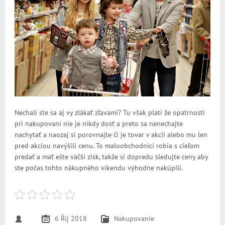
Nechali ste sa aj vy zlákať zľavami? Tu však platí že opatrnosti
pri nakupovaní nie je nikdy dosť a preto sa nenechajte
nachytať a naozaj si porovnajte či je tovar v akcii alebo mu len
pred akciou navýšili cenu. To maloobchodníci robia s cieľom
predať a mať ešte väčší zisk, takže si dopredu sledujte ceny aby
ste počas tohto nákupného víkendu výhodne nakúpili.
6 Říj 2018
Nakupovanie