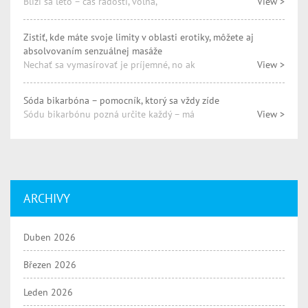
Blíži sa leto – čas radosti, voľna,
View >
Zistiť, kde máte svoje limity v oblasti erotiky, môžete aj
absolvovaním senzuálnej masáže
Nechať sa vymasírovať je príjemné, no ak
View >
Sóda bikarbóna – pomocník, ktorý sa vždy zíde
Sódu bikarbónu pozná určite každý – má
View >
ARCHIVY
Duben 2026
Březen 2026
Leden 2026