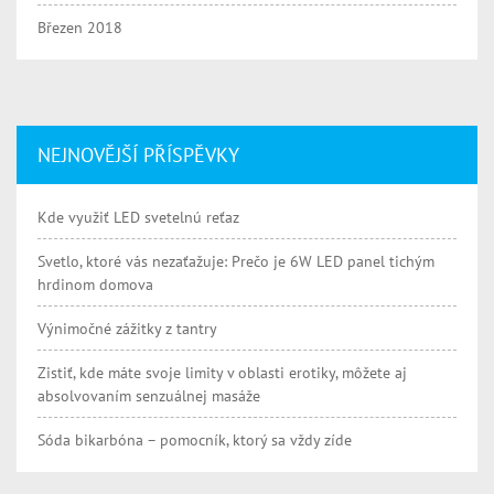
Březen 2018
NEJNOVĚJŠÍ PŘÍSPĚVKY
Kde využiť LED svetelnú reťaz
Svetlo, ktoré vás nezaťažuje: Prečo je 6W LED panel tichým
hrdinom domova
Výnimočné zážitky z tantry
Zistiť, kde máte svoje limity v oblasti erotiky, môžete aj
absolvovaním senzuálnej masáže
Sóda bikarbóna – pomocník, ktorý sa vždy zíde