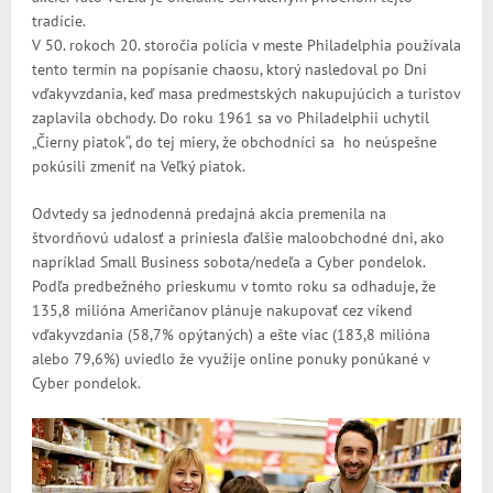
tradície.
V 50. rokoch 20. storočia polícia v meste Philadelphia používala
tento termín na popísanie chaosu, ktorý nasledoval po Dni
vďakyvzdania, keď masa predmestských nakupujúcich a turistov
zaplavila obchody. Do roku 1961 sa vo Philadelphii uchytil
„Čierny piatok“, do tej miery, že obchodníci sa ho neúspešne
pokúsili zmeniť na Veľký piatok.
Odvtedy sa jednodenná predajná akcia premenila na
štvordňovú udalosť a priniesla ďalšie maloobchodné dni, ako
napríklad Small Business sobota/nedeľa a Cyber ​​pondelok.
Podľa predbežného prieskumu v tomto roku sa odhaduje, že
135,8 milióna Američanov plánuje nakupovať cez víkend
vďakyvzdania (58,7% opýtaných) a ešte viac (183,8 milióna
alebo 79,6%) uviedlo že využije online ponuky ponúkané v
Cyber ​​pondelok.