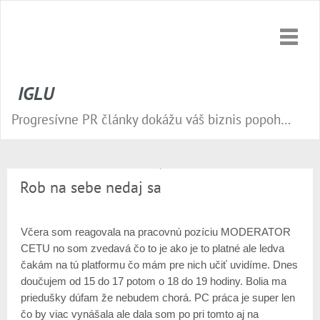
Toggle
naviga
IGLU
Progresívne PR články dokážu váš biznis popohnať vesmírnou rýchlosťou vpred. Nepremeškajte tú správnu príležitosť a publikujte na našom webe.
Rob na sebe nedaj sa
Včera som reagovala na pracovnú pozíciu MODERATOR
CETU no som zvedavá čo to je ako je to platné ale ledva
čakám na tú platformu čo mám pre nich učiť uvidíme. Dnes
doučujem od 15 do 17 potom o 18 do 19 hodiny. Bolia ma
priedušky dúfam že nebudem chorá. PC práca je super len
čo by viac vynášala ale dala som po pri tomto aj na