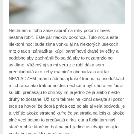
Nechcem si toho zase nabrať na rohy potom človek
nestíha robiť. Ešte pár riadkov dokonca. Túto noc a ešte
niektoré noci bude zima vonku aj na niektorých úsekoch
mrzlo tak si záhradkári kúpili parafínové drahé sviečky a
podobne aby zachránili čo sa dá aby to nezamrzlo no
uvidíme. Vážený aj sa mi veru zle robí dáka som
prechladnutá ako keby ma niečo obchádzalo ani tak
NEVLADZEM mám nádchu aj kašeľ trochu na prieduškách
mi chrapčí ako traktor no des nechcem byť chorá len ľudia
sú blbí prenášajú to chrípky im je jedno že ja alebo niekto
druhý to dostane. Už som takmer na konci dávajte si pozor
síce sa hovorí že dobrá práca cez pc ale aj veľa podvodu je
tu viď tie akože stratené kufre čo sa stratia na letisku akože
plné vecí potom to predávajú cirka eur a ľudia tam našli
staré mobile ktoré im boli na prd .jedine asi dvaja no aj to
pochybujem našli normálne veci.