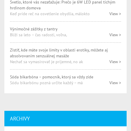
Svetlo, ktoré vás nezaťažuje: Prečo je 6W LED panel tichým
hrdinom domova
Keď príde reč na osvetlenie obydlia, málokto
View >
Výnimočné zážitky z tantry
Blíži sa leto – čas radosti, voľna,
View >
Zistiť, kde máte svoje limity v oblasti erotiky, môžete aj
absolvovaním senzuálnej masáže
Nechať sa vymasírovať je príjemné, no ak
View >
Sóda bikarbóna – pomocník, ktorý sa vždy zíde
Sódu bikarbónu pozná určite každý – má
View >
ARCHIVY