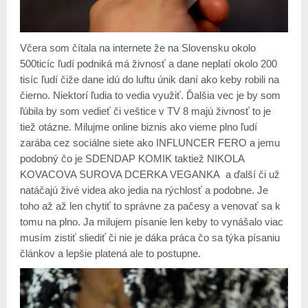
Včera som čítala na internete že na Slovensku okolo
500ticíc ľudí podniká má živnosť a dane neplatí okolo 200
tisíc ľudí čiže dane idú do luftu únik daní ako keby robili na
čierno. Niektorí ľudia to vedia využiť. Ďalšia vec je by som
ľúbila by som vedieť či veštice v TV 8 majú živnosť to je
tiež otázne. Milujme online biznis ako vieme plno ľudí
zarába cez sociálne siete ako INFLUNCER FERO a jemu
podobný čo je SDENDAP KOMIK taktiež NIKOLA
KOVACOVA SUROVA DCERKA VEGANKA a ďalší či už
natáčajú živé videa ako jedia na rýchlosť a podobne. Je
toho až až len chytiť to správne za pačesy a venovať sa k
tomu na plno. Ja milujem písanie len keby to vynášalo viac
musím zistiť sliediť či nie je dáka práca čo sa týka písaniu
článkov a lepšie platená ale to postupne.