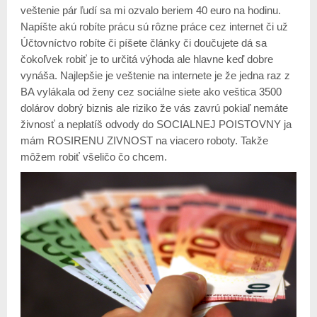
veštenie pár ľudí sa mi ozvalo beriem 40 euro na hodinu.
Napíšte akú robíte prácu sú rôzne práce cez internet či už
Účtovníctvo robíte či píšete články či doučujete dá sa
čokoľvek robiť je to určitá výhoda ale hlavne keď dobre
vynáša. Najlepšie je veštenie na internete je že jedna raz z
BA vylákala od ženy cez sociálne siete ako veštica 3500
dolárov dobrý biznis ale riziko že vás zavrú pokiaľ nemáte
živnosť a neplatíš odvody do SOCIALNEJ POISTOVNY ja
mám ROSIRENU ZIVNOST na viacero roboty. Takže
môžem robiť všeličo čo chcem.