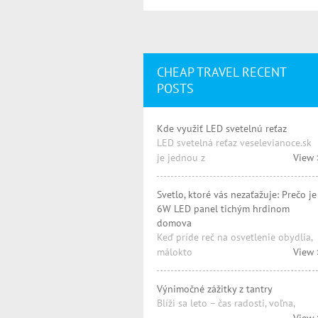
CHEAP TRAVEL RECENT
POSTS
Kde využiť LED svetelnú reťaz
LED svetelná reťaz veselevianoce.sk
je jednou z
View 
Svetlo, ktoré vás nezaťažuje: Prečo je
6W LED panel tichým hrdinom
domova
Keď príde reč na osvetlenie obydlia,
málokto
View 
Výnimočné zážitky z tantry
Blíži sa leto – čas radosti, voľna,