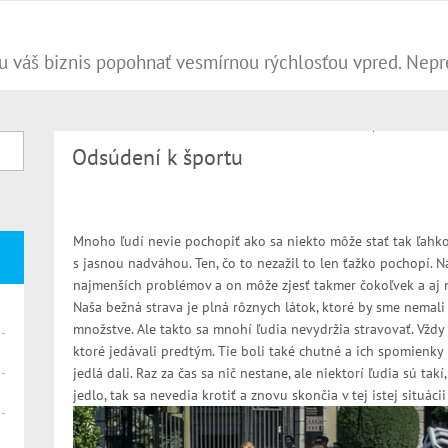
Odsúdení k športu
Mnoho ľudí nevie pochopiť ako sa niekto môže stať tak ľah
s jasnou nadváhou. Ten, čo to nezažil to len ťažko pochopí. 
najmenších problémov a on môže zjesť takmer čokoľvek a aj n
Naša bežná strava je plná rôznych látok, ktoré by sme nemal
množstve. Ale takto sa mnohí ľudia nevydržia stravovať. Vždy 
ktoré jedávali predtým. Tie boli také chutné a ich spomienky 
jedlá dali. Raz za čas sa nič nestane, ale niektorí ľudia sú tak
jedlo, tak sa nevedia krotiť a znovu skončia v tej istej situáci