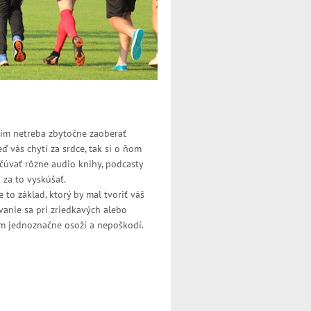
ním netreba zbytočne zaoberať
 vás chytí za srdce, tak si o ňom
úvať rôzne audio knihy, podcasty
í za to vyskúšať.
e to základ, ktorý by mal tvoriť váš
vanie sa pri zriedkavých alebo
vám jednoznačne osoží a nepoškodí.