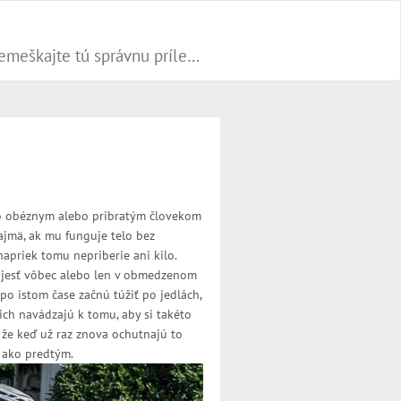
Progresívne PR články dokážu váš biznis popohnať vesmírnou rýchlosťou vpred. Nepremeškajte tú správnu príležitosť a publikujte na našom webe.
ko obéznym alebo pribratým človekom
Najmä, ak mu funguje telo bez
apriek tomu nepriberie ani kilo.
i jesť vôbec alebo len v obmedzenom
po istom čase začnú túžiť po jedlách,
ich navádzajú k tomu, aby si takéto
í, že keď už raz znova ochutnajú to
i ako predtým.