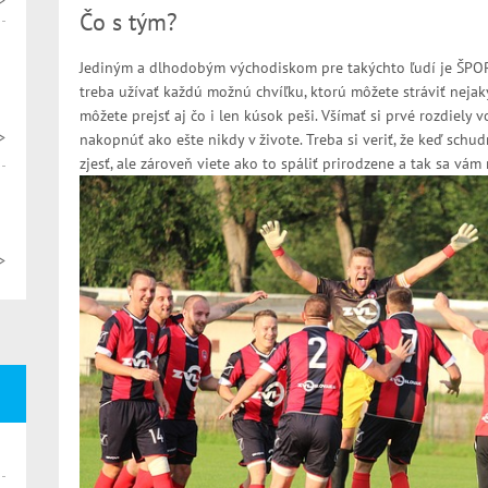
>
Čo s tým?
Jediným a dlhodobým východiskom pre takýchto ľudí je ŠPORT.
treba užívať každú možnú chvíľku, ktorú môžete stráviť nejaký
môžete prejsť aj čo i len kúsok peši. Všímať si prvé rozdiely v
>
nakopnúť ako ešte nikdy v živote. Treba si veriť, že keď schu
zjesť, ale zároveň viete ako to spáliť prirodzene a tak sa vám 
>