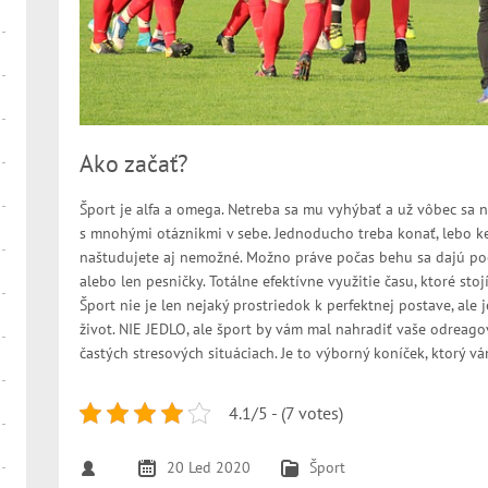
Ako začať?
Šport je alfa a omega. Netreba sa mu vyhýbať a už vôbec sa 
s mnohými otáznikmi v sebe. Jednoducho treba konať, lebo keď
naštudujete aj nemožné. Možno práve počas behu sa dajú poč
alebo len pesničky. Totálne efektívne využitie času, ktoré stoj
Šport nie je len nejaký prostriedok k perfektnej postave, ale j
život. NIE JEDLO, ale šport by vám mal nahradiť vaše odreago
častých stresových situáciach. Je to výborný koníček, ktorý 
4.1/5 - (7 votes)
20 Led 2020
Šport