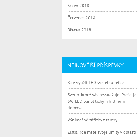
Srpen 2018
Červenec 2018
Březen 2018
NEJNOVĚJŠÍ PŘÍSPĚVKY
Kde využiť LED svetelnú reťaz
Svetlo, ktoré vás nezaťažuje: Prečo je
6W LED panel tichým hrdinom
domova
Výnimočné zážitky z tantry
Zistiť, kde máte svoje limity v oblasti