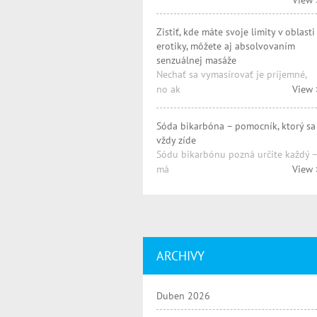
View 
Zistiť, kde máte svoje limity v oblasti
erotiky, môžete aj absolvovaním
senzuálnej masáže
Nechať sa vymasírovať je príjemné,
no ak
View 
Sóda bikarbóna – pomocník, ktorý sa
vždy zíde
Sódu bikarbónu pozná určite každý –
má
View 
ARCHIVY
Duben 2026