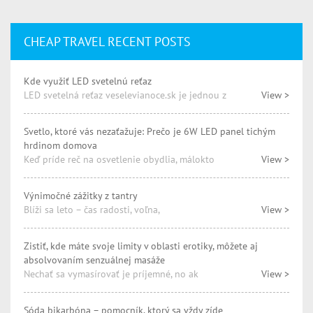
CHEAP TRAVEL RECENT POSTS
Kde využiť LED svetelnú reťaz
LED svetelná reťaz veselevianoce.sk je jednou z
View >
Svetlo, ktoré vás nezaťažuje: Prečo je 6W LED panel tichým
hrdinom domova
Keď príde reč na osvetlenie obydlia, málokto
View >
Výnimočné zážitky z tantry
Blíži sa leto – čas radosti, voľna,
View >
Zistiť, kde máte svoje limity v oblasti erotiky, môžete aj
absolvovaním senzuálnej masáže
Nechať sa vymasírovať je príjemné, no ak
View >
Sóda bikarbóna – pomocník, ktorý sa vždy zíde