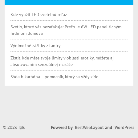
Kde využiť LED svetelnú reťaz
Svetlo, ktoré vás nezaťažuje: Prečo je 6W LED panel tichým
hrdinom domova
Výnimočné zážitky z tantry
Zistiť, kde máte svoje limity v oblasti erotiky, môžete aj
absolvovaním senzuálnej masáže
Sóda bikarbóna – pomocník, ktorý sa vždy zíde
Powered by
BestWebLayout
and
WordPress
© 2026 Iglu