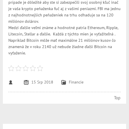
prípade je dôležité aby ste si zabezpečili svoj osobný kľuč inač
je vaša krypto peňaženka fuč aj z vašimi peniazmi. FBI ma jednu
z najhodnotnejších peňaženiek na trhu odhaduje sa na 120
miliónov dolárov.
Medzi ďalšie veľmi známe a hodnotné patria Ethereum, Ripple,
Litecoin, Stellar a ďalšie. Každá z týchto mien je vyťažiteľná .
Napríklad Bitcoin môže mať maximálne 21 miliónov kusov čo
znamená že v roku 2140 už nebude žiadne ďalší Bitcoin na
vyťaženie.
15 Srp 2018
Financie
Top