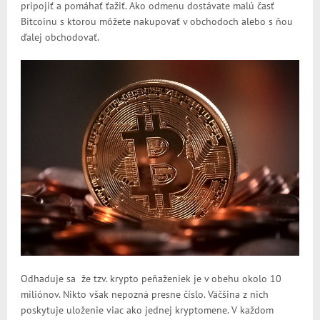
pripojiť a pomáhať ťažiť. Ako odmenu dostávate malú časť
Bitcoinu s ktorou môžete nakupovať v obchodoch alebo s ňou
ďalej obchodovať.
Odhaduje sa že tzv. krypto peňaženiek je v obehu okolo 10
miliónov. Nikto však nepozná presne číslo. Väčšina z nich
poskytuje uloženie viac ako jednej kryptomene. V každom