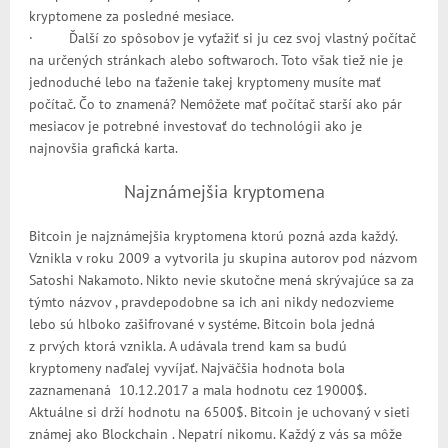
kryptomene za posledné mesiace.
· Ďalší zo spôsobov je vyťažiť si ju cez svoj vlastný počítač
na určených stránkach alebo softwaroch. Toto však tiež nie je
jednoduché lebo na ťaženie takej kryptomeny musíte mať
počítač. Čo to znamená? Nemôžete mať počítač starší ako pár
mesiacov je potrebné investovať do technológii ako je
najnovšia grafická karta.
Najznámejšia kryptomena
Bitcoin je najznámejšia kryptomena ktorú pozná azda každý.
Vznikla v roku 2009 a vytvorila ju skupina autorov pod názvom
Satoshi Nakamoto. Nikto nevie skutočne mená skrývajúce sa za
týmto názvov , pravdepodobne sa ich ani nikdy nedozvieme
lebo sú hlboko zašifrované v systéme. Bitcoin bola jedná
z prvých ktorá vznikla. A udávala trend kam sa budú
kryptomeny naďalej vyvíjať. Najväčšia hodnota bola
zaznamenaná 10.12.2017 a mala hodnotu cez 19000$.
Aktuálne si drží hodnotu na 6500$. Bitcoin je uchovaný v sieti
známej ako Blockchain . Nepatrí nikomu. Každý z vás sa môže