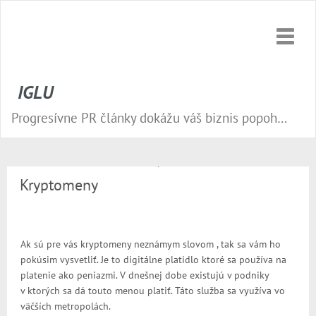
Toggle
naviga
IGLU
Progresívne PR články dokážu váš biznis popohnať vesmírnou rýchlosťou vpred. Nepremeškajte tú správnu príležitosť a publikujte na našom webe.
Kryptomeny
Ak sú pre vás kryptomeny neznámym slovom , tak sa vám ho
pokúsim vysvetliť. Je to digitálne platidlo ktoré sa používa na
platenie ako peniazmi. V dnešnej dobe existujú v podniky
v ktorých sa dá touto menou platiť. Táto služba sa využíva vo
väčších metropolách.