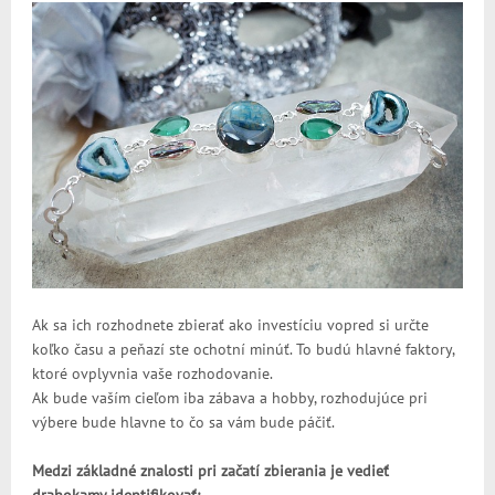
Ak sa ich rozhodnete zbierať ako investíciu vopred si určte
koľko času a peňazí ste ochotní minúť. To budú hlavné faktory,
ktoré ovplyvnia vaše rozhodovanie.
Ak bude vaším cieľom iba zábava a hobby, rozhodujúce pri
výbere bude hlavne to čo sa vám bude páčiť.
Medzi základné znalosti pri začatí zbierania je vedieť
drahokamy identifikovať: