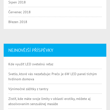
Srpen 2018
Červenec 2018
Březen 2018
NEJNOVĚJŠÍ PŘÍSPĚVKY
Kde využiť LED svetelnú reťaz
Svetlo, ktoré vás nezaťažuje: Prečo je 6W LED panel tichým
hrdinom domova
Výnimočné zážitky z tantry
Zistiť, kde máte svoje limity v oblasti erotiky, môžete aj
absolvovaním senzuálnej masáže