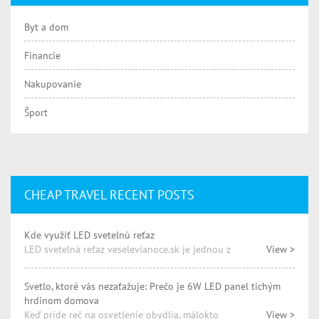
Byt a dom
Financie
Nakupovanie
Šport
CHEAP TRAVEL RECENT POSTS
Kde využiť LED svetelnú reťaz
LED svetelná reťaz veselevianoce.sk je jednou z
View >
Svetlo, ktoré vás nezaťažuje: Prečo je 6W LED panel tichým
hrdinom domova
Keď príde reč na osvetlenie obydlia, málokto
View >