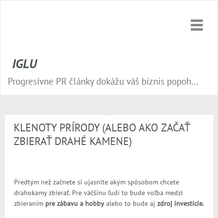
Toggle
naviga
IGLU
Progresívne PR články dokážu váš biznis popohnať vesmírnou rýchlosťou vpred. Nepremeškajte tú správnu príležitosť a publikujte na našom webe.
KLENOTY PRÍRODY (ALEBO AKO ZAČAŤ
ZBIERAŤ DRAHÉ KAMENE)
Predtým než začnete si ujasnite akým spôsobom chcete
drahokamy zbierať. Pre väčšinu ľudí to bude voľba medzi
zbieraním
pre zábavu a hobby
alebo to bude aj
zdroj investície.