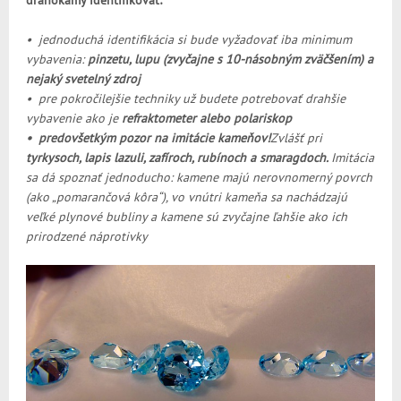
• jednoduchá identifikácia si bude vyžadovať iba minimum
vybavenia:
pinzetu, lupu (zvyčajne s 10-násobným zväčšením) a
nejaký svetelný zdroj
• pre pokročilejšie techniky už budete potrebovať drahšie
vybavenie ako je
refraktometer alebo polariskop
• predovšetkým pozor na imitácie kameňov!
Zvlášť pri
tyrkysoch, lapis lazuli, zafíroch, rubínoch a smaragdoch.
Imitácia
sa dá spoznať jednoducho: kamene majú nerovnomerný povrch
(ako „pomarančová kôra“), vo vnútri kameňa sa nachádzajú
veľké plynové bubliny a kamene sú zvyčajne ľahšie ako ich
prirodzené náprotivky